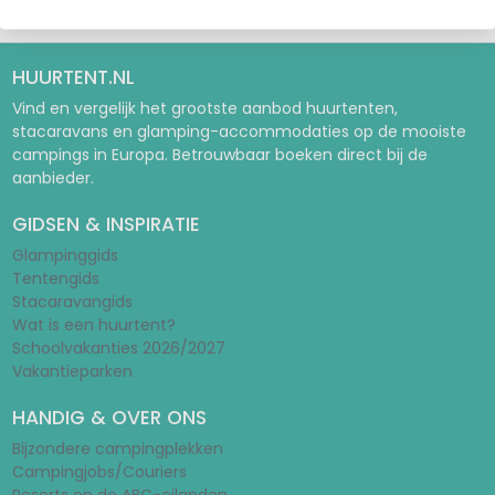
HUURTENT.NL
Vind en vergelijk het grootste aanbod huurtenten,
stacaravans en glamping-accommodaties op de mooiste
campings in Europa. Betrouwbaar boeken direct bij de
aanbieder.
GIDSEN & INSPIRATIE
Glampinggids
Tentengids
Stacaravangids
Wat is een huurtent?
Schoolvakanties 2026/2027
Vakantieparken
HANDIG & OVER ONS
Bijzondere campingplekken
Campingjobs/Couriers