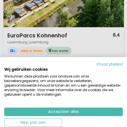
1 / 12
EuroParcs Kohnenhof
8,4
Luxemburg, Luxemburg
S
Klein & Groen
Aan water
Kindvriendelijk aan oever rivier de Our
Privacybeleid
Tussen Luxemburgse Ardennen/ Duitse Eifel
Uitgebreide kinderanimatie meiweek/hoogseizoen
Wij gebruiken cookies
Moutainbiken, kanovaren
We kunnen deze plaatsen voor analyse van onze
In het mooie Ourdal ligt familiecamping EuroParcs Kohnenhof. De
bezoekersgegevens, om onze website te verbeteren,
gepersonaliseerde inhoud te tonen en om u een geweldige website-
Kohnenhof is een mooie kindervriendelijke camping/vakantiepark gelegen
ervaring te bieden. Voor meer informatie over de cookies die we
in een bosrijke omgeving aan de oever van de rivier de Our in het
gebruiken opent u de instellingen.
Noordoosten van Luxemburg. In dit deel van Luxemburg reiken de bossen
zo ver als de horizon. Verwacht in de omgeving van de camping dus
prachtige nat...
Accepteer alles
Bekijk details
Bekijk bij EuroParcs »
Nee, pas aan