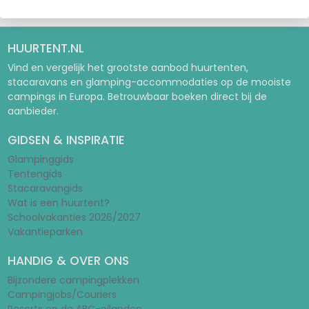
HUURTENT.NL
Vind en vergelijk het grootste aanbod huurtenten,
stacaravans en glamping-accommodaties op de mooiste
campings in Europa. Betrouwbaar boeken direct bij de
aanbieder.
GIDSEN & INSPIRATIE
Glampinggids
Tentengids
Stacaravangids
Wat is een huurtent?
Schoolvakanties 2026/2027
Vakantieparken
HANDIG & OVER ONS
Bijzondere campingplekken
Campingjobs/Couriers