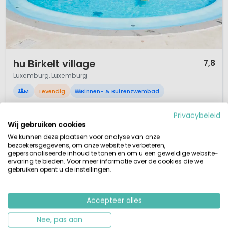
1 / 12
hu Birkelt village
7,8
Luxemburg, Luxemburg
M
Levendig
Binnen- & Buitenzwembad
Mooie sfeervolle groene familiecamping Luxemburg
Privacybeleid
Nieuw een overdekte speeltuin!
Bijzonder zwembad binnen 28°
Wij gebruiken cookies
Groot buitenzwembad
We kunnen deze plaatsen voor analyse van onze
Camping Birkelt ligt in Luxemburg, midden in de bossen van het dal van
bezoekersgegevens, om onze website te verbeteren,
gepersonaliseerde inhoud te tonen en om u een geweldige website-
de Ernz Blanche (Mullerthal). Deze 5 sterrenfamiliecamping is sfeervol,
ervaring te bieden. Voor meer informatie over de cookies die we
goed verzorgd en er is heel erg veel te doen. Gezinnen zullen zich hier
gebruiken opent u de instellingen.
uitstekend vermaken. Op camping Birkelt vind je een verwarmd
binnenbad, heerlijk bij minder mooi weer. Het dak van dit binnenbad kan
ti...
Accepteer alles
Bekijk details
Bekijk bij Estivotravel »
Nee, pas aan