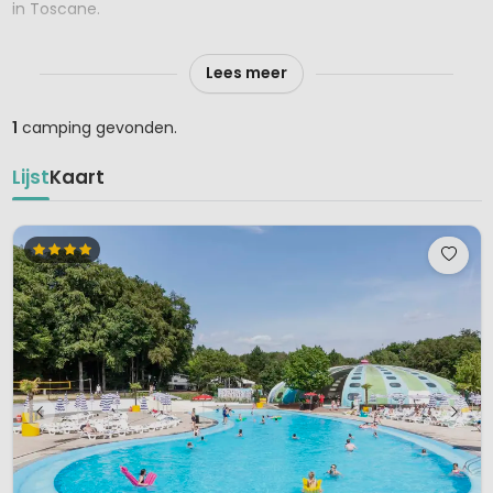
in Toscane.
Estivo klinkt niet alleen zomers, dit betekent het ook in het
Lees meer
Italiaans. Estivo's eigen luxe stacaravans vindt je op 14
topcampings in Italië, Luxemburg, Oostenrijk en Nederland.
1
camping gevonden.
Lijst
Kaart