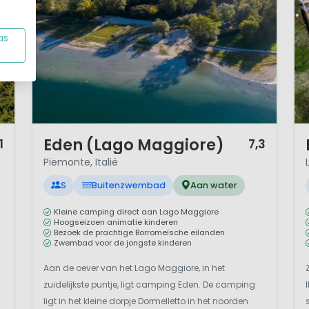
as
1 / 12
1 
Eden (Lago Maggiore)
1
7,3
Piemonte, Italië
S
Buitenzwembad
Aan water
Kleine camping direct aan Lago Maggiore
Hoogseizoen animatie kinderen
Bezoek de prachtige Borromeïsche eilanden
Zwembad voor de jongste kinderen
Aan de oever van het Lago Maggiore, in het
zuidelijkste puntje, ligt camping Eden. De camping
ligt in het kleine dorpje Dormelletto in het noorden