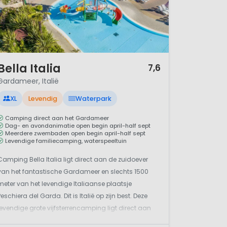
/ 12
Bella Italia
7,6
Gardameer, Italië
XL
Levendig
Waterpark
Camping direct aan het Gardameer
Dag- en avondanimatie open begin april-half sept
Meerdere zwembaden open begin april-half sept
Levendige familiecamping, waterspeeltuin
Camping Bella Italia ligt direct aan de zuidoever
van het fantastische Gardameer en slechts 1500
meter van het levendige Italiaanse plaatsje
Peschiera del Garda. Dit is Italië op zijn best. Deze
levendige grote vijfsterrencamping ligt direct aan
een langgerekt kiezelstrand. Voor de gasten van