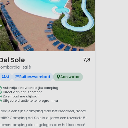
/ 12
Del Sole
7,8
Lombardia, Italië
M
Buitenzwembad
Aan water
Autovrije kindvriendelijke camping
Direct aan het Iseomeer
Zwembad me glijbaan
Uitgebreid activiteitenprogramma
Zoek je een fijne camping aan het Iseomeer, Noord
Italië? Camping del Sole is al jaren een favoriete 5-
sterrencamping direct gelegen aan het Iseomeer!