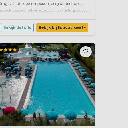
Omgeven door een imposant berglandschap en
heuvels bedekt met wijngaarden en kastanjebossen
logeer je hier op een kindvriendelijke camping.
Glampingcamping aan het Iseomeer in Noord
Bekijk details
Bekijk bij Estivotravel »
taliëE...