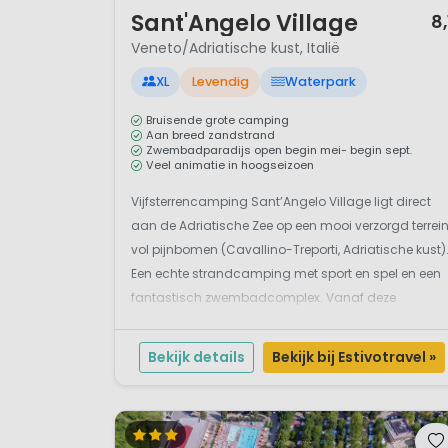
1 / 12
Sant'Angelo Village
8,
Veneto/Adriatische kust, Italië
XL
Levendig
Waterpark
Bruisende grote camping
Aan breed zandstrand
Zwembadparadijs open begin mei- begin sept.
Veel animatie in hoogseizoen
Vijfsterrencamping Sant’Angelo Village ligt direct
aan de Adriatische Zee op een mooi verzorgd terrei
vol pijnbomen (Cavallino-Treporti, Adriatische kust)
Een echte strandcamping met sport en spel en een
fantastisch zwembadcomplex. Vanaf deze
kindvriendelijke camping loop je het langzaam
aflopende schitterende strand op. Omgeven door
Bekijk details
Bekijk bij Estivotravel »
water ...