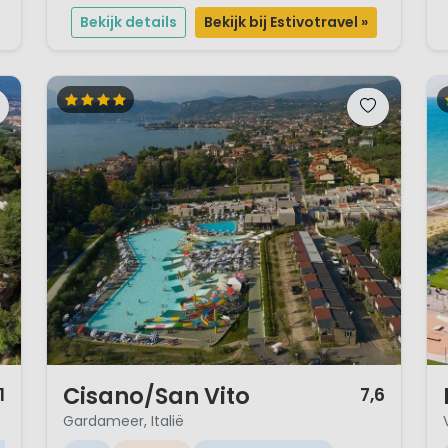
camping direct aan het strand, ideaal voor een...
Bekijk details
Bekijk bij Estivotravel »
1 / 12
1 
Cisano/San Vito
1
7,6
Gardameer, Italië