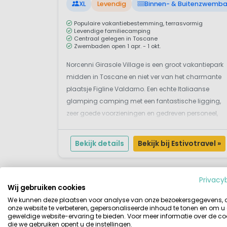
XL
Levendig
Binnen- & Buitenzwemb
Populaire vakantiebestemming, terrasvormig
Levendige familiecamping
Centraal gelegen in Toscane
Zwembaden open 1 apr. - 1 okt.
Norcenni Girasole Village is een groot vakantiepark
midden in Toscane en niet ver van het charmante
plaatsje Figline Valdarno. Een echte Italiaanse
glamping camping met een fantastische ligging,
zeer goede voorzieningen en gedreven personeel,
populair bij Nederlanders. Huur hier een van de
mooie accommodaties, een luxe stacaravan of ee
Bekijk details
Bekijk bij Estivotravel »
van de comp...
Privacy
Wij gebruiken cookies
We kunnen deze plaatsen voor analyse van onze bezoekersgegevens,
onze website te verbeteren, gepersonaliseerde inhoud te tonen en om u
geweldige website-ervaring te bieden. Voor meer informatie over de co
die we gebruiken opent u de instellingen.