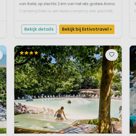
van Italië, op slechts 2 km van het iets grotere Arona.
Camping Eden is een leuke camping zeer geschikt
voor jonge gezinnen en stellen. Je waant je in een
rustige en zorgeloze oase. Geniet van uitst...
Bekijk details
Bekijk bij Estivotravel »
I