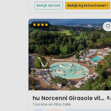
bereik je via de weg en een stukje door het bos. Een
Bekijk details
Bekijk bij Estivotravel »
vakantie met kindere...
1 / 12
hu Norcenni Girasole village
8,
Toscane en Elba, Italië