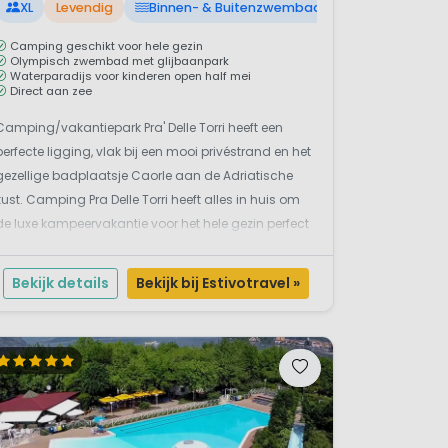
XL
Levendig
Binnen- & Buitenzwembad
Camping geschikt voor hele gezin
Olympisch zwembad met glijbaanpark
Waterparadijs voor kinderen open half mei
Direct aan zee
Camping/vakantiepark Pra' Delle Torri heeft een
perfecte ligging, vlak bij een mooi privéstrand en het
gezellige badplaatsje Caorle aan de Adriatische
kust. Camping Pra Delle Torri heeft alles in huis om
de luxe kampeervakantie voor het hele gezin perfect
te maken. Lekker afkoelen kun je zeker op camping
Pra Delle Torri, je vind er het groot...
Bekijk details
Bekijk bij Estivotravel »