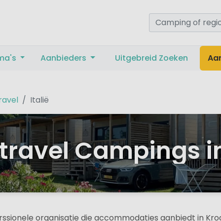
ma's
Aanbieders
Uitgebreid Zoeken
Aa
ravel
Italië
travel Campings in
erssionele organisatie die accommodaties aanbiedt in Kroat