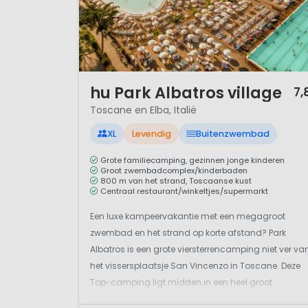
1 / 12
hu Park Albatros village
7,
Toscane en Elba, Italië
XL
Levendig
Buitenzwembad
Grote familiecamping, gezinnen jonge kinderen
Groot zwembadcomplex/kinderbaden
800 m van het strand, Toscaanse kust
Centraal restaurant/winkeltjes/supermarkt
Een luxe kampeervakantie met een megagroot
zwembad en het strand op korte afstand? Park
Albatros is een grote viersterrencamping niet ver va
het vissersplaatsje San Vincenzo in Toscane. Deze
Top-camping ligt midden in een heel groot
dennenbos (Maremma natuurpark). Het strand