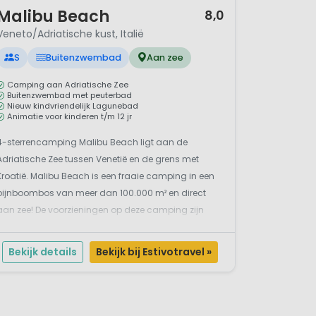
/ 12
Malibu Beach
8,0
Veneto/Adriatische kust, Italië
S
Buitenzwembad
Aan zee
Camping aan Adriatische Zee
Buitenzwembad met peuterbad
Nieuw kindvriendelijk Lagunebad
Animatie voor kinderen t/m 12 jr
4-sterrencamping Malibu Beach ligt aan de
Adriatische Zee tussen Venetië en de grens met
Kroatië. Malibu Beach is een fraaie camping in een
pijnboombos van meer dan 100.000 m² en direct
aan zee! De voorzieningen op deze camping zijn
perfect. Alle leeftijden zullen genieten van het mooie
zwembad met kindvriendelijke lagune zwembad en
Bekijk details
Bekijk bij Estivotravel »
..