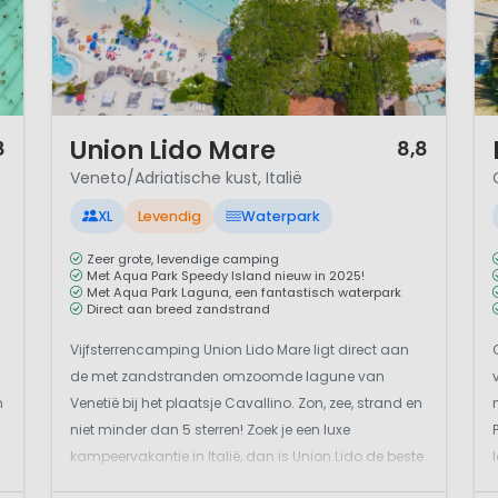
1 / 12
1 
Union Lido Mare
8
8,8
Veneto/Adriatische kust, Italië
XL
Levendig
Waterpark
Zeer grote, levendige camping
Met Aqua Park Speedy Island nieuw in 2025!
Met Aqua Park Laguna, een fantastisch waterpark
Direct aan breed zandstrand
Vijfsterrencamping Union Lido Mare ligt direct aan
de met zandstranden omzoomde lagune van
n
Venetië bij het plaatsje Cavallino. Zon, zee, strand en
niet minder dan 5 sterren! Zoek je een luxe
kampeervakantie in Italië, dan is Union Lido de beste
keuze. Union Lido is een levendige en zeer grote