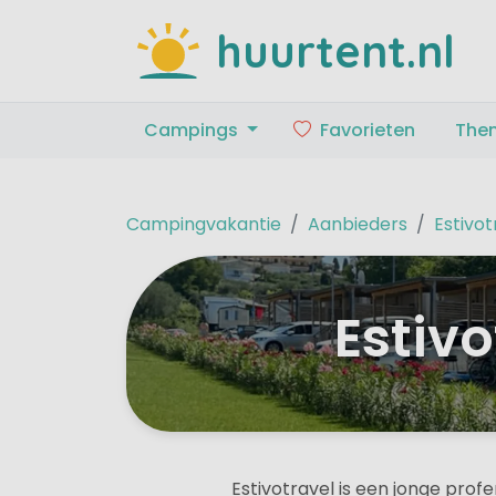
huurtent.nl
Campings
Favorieten
The
Campingvakantie
Aanbieders
Estivot
Estivo
Estivotravel is een jonge prof