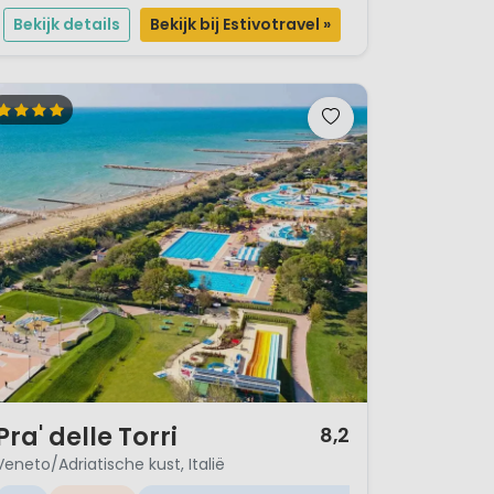
Bella Italia wordt dit een heerlijke zon-, meer- en...
Bekijk details
Bekijk bij Estivotravel »
/ 12
Pra' delle Torri
8,2
Veneto/Adriatische kust, Italië