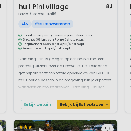
1 / 12
1 
hu I Pini village
1
8,1
Lazio / Rome, Italië
S
Buitenzwembad
Familiecamping, gezinnen jonge kinderen
Slechts 38 km. van Rome (shuttlebus)
Lagunebad open eind april/eind sept.
Animatie eind april/half sept.
Camping I Pini is gelegen op een heuvel met een
n
prachtig uitzicht over de Tibervallei. Het Italiaanse
.
gezinspark heeft een totale oppervlakte van 50.000
m2. Door de bossen in de omgeving kun je er perfect
wandelen en mountainbiken. Camping I Pini ligt
centraal in de provincie Lazio, het hart van Italië. Wil
je de stad Rome een bezoek brengen? ...
Bekijk details
Bekijk bij Estivotravel »
.