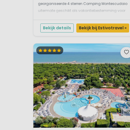
georganiseerde 4 sterren Camping Montescudaio
uitermate geschikt als vakantiebestemming voor
jonge gezinnen. Je vindt hier alle voorzieningen die
een vakantie geslaagd maakt, een winkeltje, gratis
Bekijk details
Bekijk bij Estivotravel »
wifi, res...