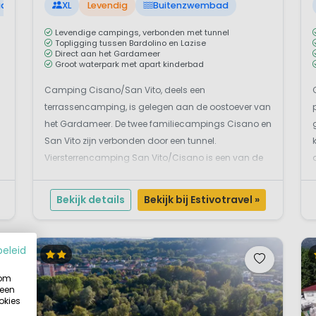
ad
XL
Levendig
Buitenzwembad
Levendige campings, verbonden met tunnel
Topligging tussen Bardolino en Lazise
Direct aan het Gardameer
Groot waterpark met apart kinderbad
Camping Cisano/San Vito, deels een
terrassencamping, is gelegen aan de oostoever van
het Gardameer. De twee familiecampings Cisano en
San Vito zijn verbonden door een tunnel.
Viersterrencamping San Vito/Cisano is een van de
weinige Italiaanse campings aan het Gardameer
n
met een zandstrandje. Vanaf deze kindvriendelijke
Bekijk details
Bekijk bij Estivotravel »
camping kun je via een fantast...
beleid
 om
 een
okies