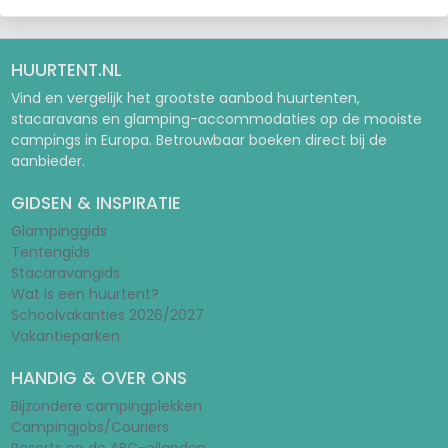
HUURTENT.NL
Vind en vergelijk het grootste aanbod huurtenten,
stacaravans en glamping-accommodaties op de mooiste
campings in Europa. Betrouwbaar boeken direct bij de
aanbieder.
GIDSEN & INSPIRATIE
Glampinggids
Tentengids
Stacaravangids
Wat is een huurtent?
Schoolvakanties 2026/2027
Vakantieparken
HANDIG & OVER ONS
Bijzondere campingplekken
Campingjobs/Couriers