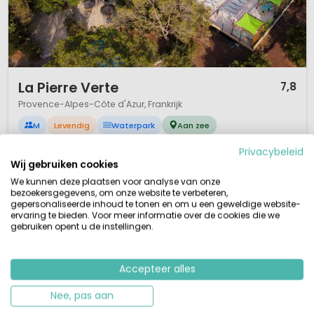
1 / 12
La Pierre Verte
7,8
Provence-Alpes-Côte d'Azur, Frankrijk
M
Levendig
Waterpark
Aan zee
Familiecamping op glooiende terrein
Privacybeleid
Zwembad met kinderbad
Wij gebruiken cookies
Uitgebreide kinderanimatie
Strand en zee op 8 km
We kunnen deze plaatsen voor analyse van onze
bezoekersgegevens, om onze website te verbeteren,
Camping La Pierre Verte ligt in het glooiende landschap van de Provence,
gepersonaliseerde inhoud te tonen en om u een geweldige website-
bij Fréjus aan de Cote d’Azur. Dit is Zuid Frankrijk op zijn best. Een 4-
ervaring te bieden. Voor meer informatie over de cookies die we
gebruiken opent u de instellingen.
sterrencamping die gezellig en bruisend is. Een familiecamping met zo
enorm veel verschillende en leuke activiteiten dat je het campingterrein
nauwelijks af gaat! Zo is er een campingwinkel m...
Accepteer alles
Bekijk details
Bekijk bij Carazur »
Nee, pas aan