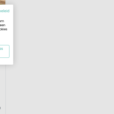
beleid
 om
 een
okies
as
1
g