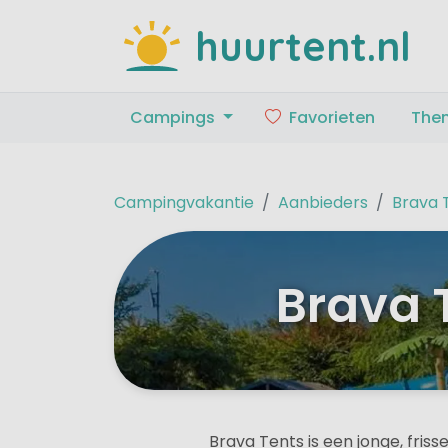
huurtent.nl
Campings
Favorieten
The
Campingvakantie
Aanbieders
Brava 
Brava 
Brava Tents is een jonge, friss