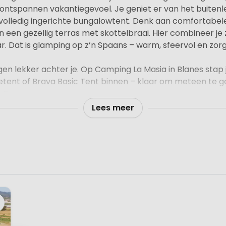
ontspannen vakantiegevoel. Je geniet er van het buiten
volledig ingerichte bungalowtent. Denk aan comfortabel
een gezellig terras met skottelbraai. Hier combineer je 
. Dat is glamping op z’n Spaans – warm, sfeervol en zor
en lekker achter je. Op Camping La Masia in Blanes stap 
getent of Brava Basic Tent binnen – klaar om meteen te 
e Spaanse zon.
Lees meer