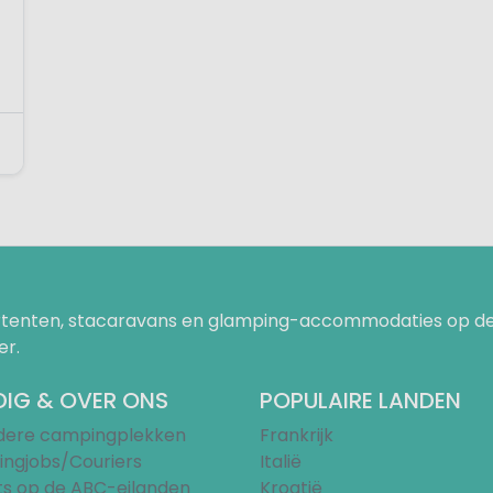
s
uurtenten, stacaravans en glamping-accommodaties op de
er.
IG & OVER ONS
POPULAIRE LANDEN
ndere campingplekken
Frankrijk
ngjobs/Couriers
Italië
ts op de ABC-eilanden
Kroatië