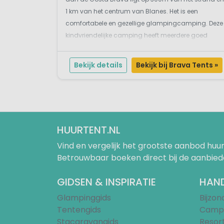
1 km van het centrum van Blanes. Het is een
comfortabele en gezellige glampingcamping. Deze
kindvriendelijke camping heeft meerdere goed
verzorgde voorzieningen. Een geliefd vakantie-adre
in Spanje waar gastvrijheid em gezelligheid voorop
Bekijk details
Bekijk bij Brava Tents »
staat.Kleute...
HUURTENT.NL
Vind en vergelijk het grootste aanbod h
Betrouwbaar boeken direct bij de aanbied
GIDSEN & INSPIRATIE
HAND
Glampinggids
Bijzo
Tentengids
Campi
Stacaravangids
Resor