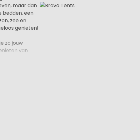
leven, maar dan
e bedden, een
zon, zee en
geloos genieten!
je zo jouw
genieten van