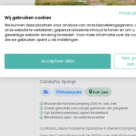
Privacy
Wij gebruiken cookies
We kunnen deze plaatsen voor analyse van onze bezoekersgegevens,
onze website te verbeteren, gepersonaliseerde inhoud te tonen en om u
geweldige website-ervaring te bieden. Voor meer informatie over de co
die we gebruiken opent u de instellingen.
Nee, p
Accepteer alles
aan
1 / 12
La Masia
8,
Cataluña, Spanje
L
Waterpark
Aan zee
Bruisende familiecamping 200 m. van zee
Zowel geschikt voor jonge gezinnen als jongeren
Fijn buitenzwembad, apart kinderbad
Binnenbad, spa- en wellnesscenter
La Masia, deze moderne Spaanse 4 sterrencampin
aan de Costa Brava ligt op 300m van het strand en