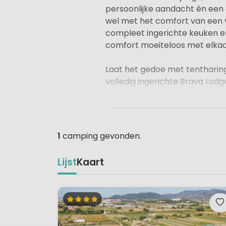
persoonlijke aandacht én een 
wel met het comfort van een 
compleet ingerichte keuken en 
comfort moeiteloos met elkaar
Laat het gedoe met tentharing
volledig ingerichte Brava Lod
vakantiegevoel, comfort en d
1
camping gevonden.
Lijst
Kaart