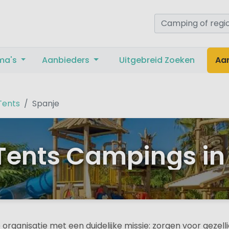
ma's
Aanbieders
Uitgebreid Zoeken
Aa
Tents
Spanje
Tents Campings in
e organisatie met een duidelijke missie: zorgen voor gezelli