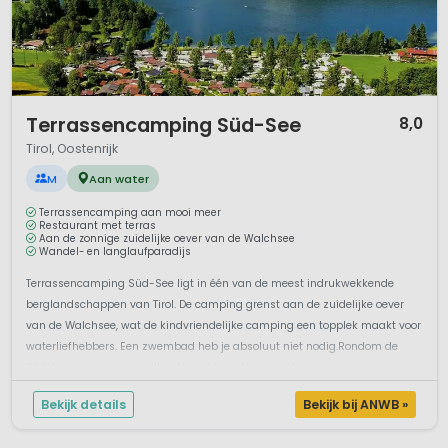
1 / 9
Terrassencamping Süd-See
8,0
Tirol, Oostenrijk
M
Aan water
Terrassencamping aan mooi meer
Restaurant met terras
Aan de zonnige zuidelijke oever van de Walchsee
Wandel- en langlaufparadijs
Terrassencamping Süd-See ligt in één van de meest indrukwekkende
berglandschappen van Tirol. De camping grenst aan de zuidelijke oever
van de Walchsee, wat de kindvriendelijke camping een topplek maakt voor
waterliefhebbers. Een zwembad heb je absoluut niet nodig.Rondom de
Walchsee liggen verschillende speelplaatsen voor kinderen...
Bekijk details
Bekijk bij ANWB »