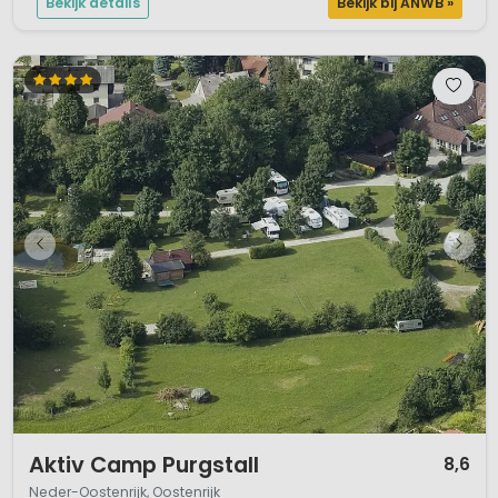
Bekijk details
Bekijk bij ANWB »
1 / 11
Aktiv Camp Purgstall
8,6
Neder-Oostenrijk, Oostenrijk