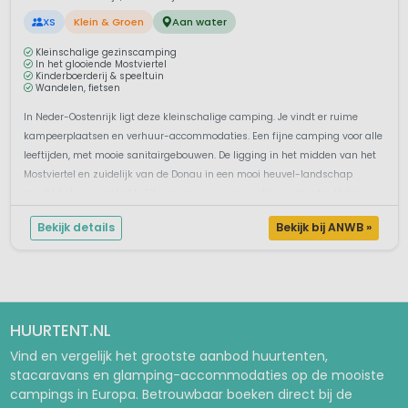
XS
Klein & Groen
Aan water
Kleinschalige gezinscamping
In het glooiende Mostviertel
Kinderboerderij & speeltuin
Wandelen, fietsen
In Neder-Oostenrijk ligt deze kleinschalige camping. Je vindt er ruime
kampeerplaatsen en verhuur-accommodaties. Een fijne camping voor alle
leeftijden, met mooie sanitairgebouwen. De ligging in het midden van het
Mostviertel en zuidelijk van de Donau in een mooi heuvel-landschap
maakt het een aantrekkelijk camping voor een actieve vakantie. Volop ...
Bekijk details
Bekijk bij ANWB »
HUURTENT.NL
Vind en vergelijk het grootste aanbod huurtenten,
stacaravans en glamping-accommodaties op de mooiste
campings in Europa. Betrouwbaar boeken direct bij de