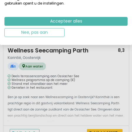
gebruiken opent u de instellingen.
Accepteer alles
Nee, pas aan
1 / 12
Wellness Seecamping Parth
8,3
Karintië, Oostenrijk
S
Aan water
Deels terrassencamping aan Ossiacher See
Wellness programma op de camping (€)
Strand met strandbar aan het meer
Genieten in het restaurant
Ben je op zoek naar een Wellnesscamping in Oostenrijk? Karinthië is een
prachtige regio in dit gastvrij vakantieland. Wellness Seecamping Parth
ligt direct aan de zonnige zuidkant van de Ossiacher See. Omgeven door
een prachtig berglandschap en direct aan het heldere water van het meer.
Een vakantieparadijs, toch? Of je nu logeert op de campin...