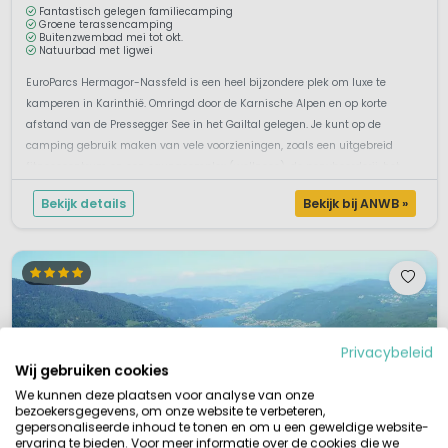
Fantastisch gelegen familiecamping
Groene terassencamping
Buitenzwembad mei tot okt.
Natuurbad met ligwei
EuroParcs Hermagor-Nassfeld is een heel bijzondere plek om luxe te
kamperen in Karinthië. Omringd door de Karnische Alpen en op korte
afstand van de Pressegger See in het Gailtal gelegen. Je kunt op de
camping gebruik maken van vele voorzieningen, zoals een uitgebreid
fitnesscentrum en een saunacomplex (wellness), de ponyboerderij, het
uitstek...
Bekijk details
Bekijk bij ANWB »
Privacybeleid
Wij gebruiken cookies
We kunnen deze plaatsen voor analyse van onze
bezoekersgegevens, om onze website te verbeteren,
gepersonaliseerde inhoud te tonen en om u een geweldige website-
ervaring te bieden. Voor meer informatie over de cookies die we