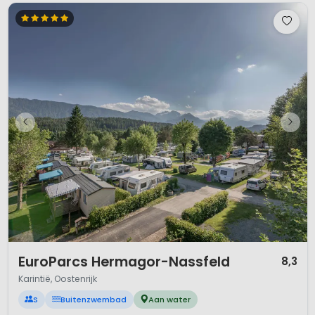
1 / 12
EuroParcs Hermagor-Nassfeld
8,3
Karintië, Oostenrijk
S
Buitenzwembad
Aan water