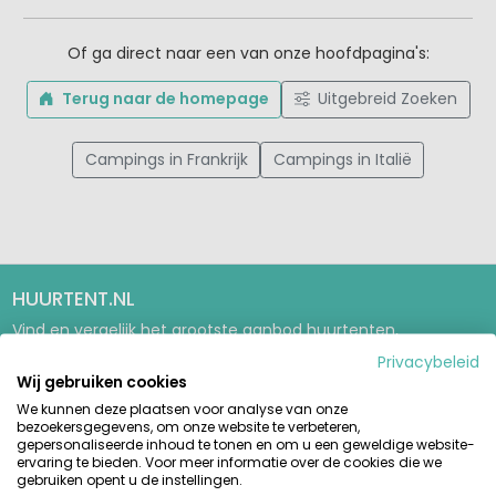
Of ga direct naar een van onze hoofdpagina's:
Terug naar de homepage
Uitgebreid Zoeken
Campings in Frankrijk
Campings in Italië
HUURTENT.NL
Vind en vergelijk het grootste aanbod huurtenten,
stacaravans en glamping-accommodaties op de mooiste
Privacybeleid
campings in Europa. Betrouwbaar boeken direct bij de
Wij gebruiken cookies
aanbieder.
We kunnen deze plaatsen voor analyse van onze
bezoekersgegevens, om onze website te verbeteren,
GIDSEN & INSPIRATIE
gepersonaliseerde inhoud te tonen en om u een geweldige website-
ervaring te bieden. Voor meer informatie over de cookies die we
Glampinggids
gebruiken opent u de instellingen.