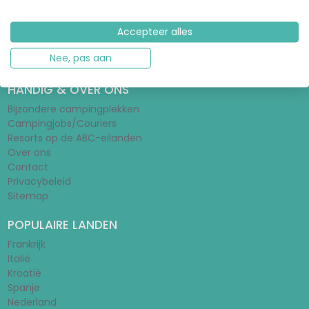
Tentengids
Stacaravangids
Wat is een huurtent?
Accepteer alles
Schoolvakanties 2026/2027
Nee, pas aan
Vakantieparken
HANDIG & OVER ONS
Bijzondere campingplekken
Campingjobs/Couriers
Resorts op de ABC-eilanden
Over ons
Contact
Privacybeleid
Sitemap
POPULAIRE LANDEN
Frankrijk
Italië
Kroatië
Spanje
Nederland