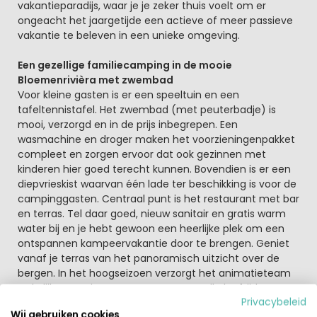
vakantieparadijs, waar je je zeker thuis voelt om er
ongeacht het jaargetijde een actieve of meer passieve
vakantie te beleven in een unieke omgeving.
Een gezellige familiecamping in de mooie
Bloemenrivièra met zwembad
Voor kleine gasten is er een speeltuin en een
tafeltennistafel. Het zwembad (met peuterbadje) is
mooi, verzorgd en in de prijs inbegrepen. Een
wasmachine en droger maken het voorzieningenpakket
compleet en zorgen ervoor dat ook gezinnen met
kinderen hier goed terecht kunnen. Bovendien is er een
diepvrieskist waarvan één lade ter beschikking is voor de
campinggasten. Centraal punt is het restaurant met bar
en terras. Tel daar goed, nieuw sanitair en gratis warm
water bij en je hebt gewoon een heerlijke plek om een
ontspannen kampeervakantie door te brengen. Geniet
vanaf je terras van het panoramisch uitzicht over de
bergen. In het hoogseizoen verzorgt het animatieteam
wekelijks een nieuw programma voor alle leeftijden.
Privacybeleid
Wij gebruiken cookies