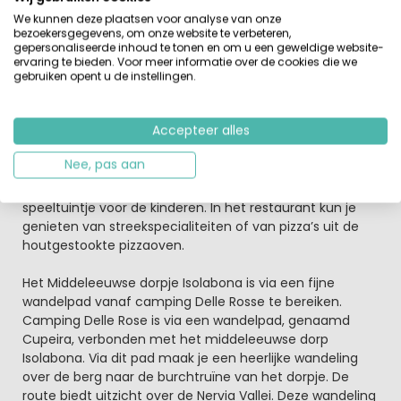
In de groene Nervia Vallei, op ruim 100 meter boven de
zeespiegel
We kunnen deze plaatsen voor analyse van onze
bezoekersgegevens, om onze website te verbeteren,
De camping is gelegen in het bergachtige rustige
gepersonaliseerde inhoud te tonen en om u een geweldige website-
achterland van de Bloemenrivièra en ligt midden in de
ervaring te bieden. Voor meer informatie over de cookies die we
ongerepte natuur met z’n vele olijf- en wijngaarden en
gebruiken opent u de instellingen.
Mimosa. De camping is opgebouwd uit terrassen met
veel begroeiing en biedt daardoor veel privacy in de
Accepteer alles
schaduw. Het zwembad is mooi aangelegd met
daaromheen ligbedden of stoelen met tafels waar met
Nee, pas aan
een boek of magazine een lekker kopje koffie genuttigd
kan worden. Er is een apart peuterbad, en een
speeltuintje voor de kinderen. In het restaurant kun je
genieten van streekspecialiteiten of van pizza’s uit de
houtgestookte pizzaoven.
Het Middeleeuwse dorpje Isolabona is via een fijne
wandelpad vanaf camping Delle Rosse te bereiken.
Camping Delle Rose is via een wandelpad, genaamd
Cupeira, verbonden met het middeleeuwse dorp
Isolabona. Via dit pad maak je een heerlijke wandeling
over de berg naar de burchtruïne van het dorpje. De
route biedt uitzicht over de Nervia Vallei. Deze wandeling