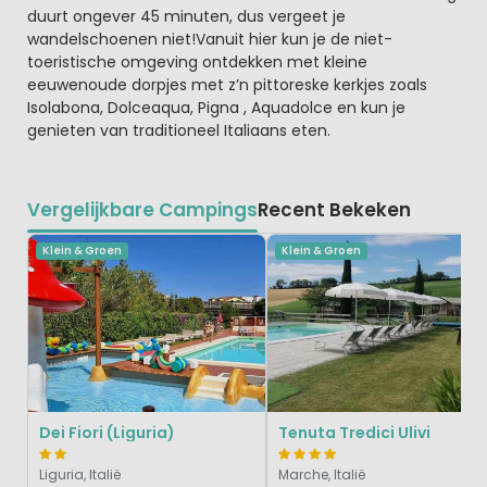
duurt ongever 45 minuten, dus vergeet je
wandelschoenen niet!Vanuit hier kun je de niet-
toeristische omgeving ontdekken met kleine
eeuwenoude dorpjes met z’n pittoreske kerkjes zoals
Isolabona, Dolceaqua, Pigna , Aquadolce en kun je
genieten van traditioneel Italiaans eten.
Vergelijkbare Campings
Recent Bekeken
Klein & Groen
Klein & Groen
Dei Fiori (Liguria)
Tenuta Tredici Ulivi
Liguria, Italië
Marche, Italië