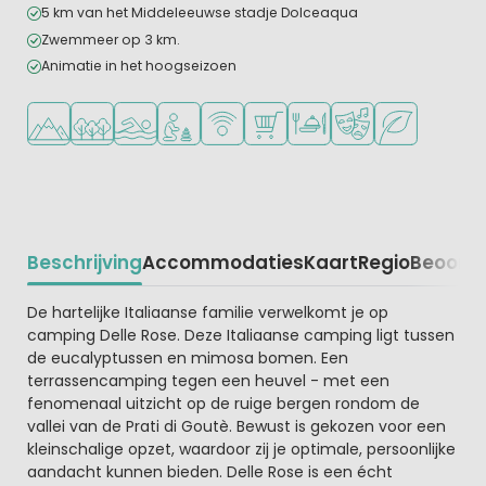
5 km van het Middeleeuwse stadje Dolceaqua
Zwemmeer op 3 km.
Animatie in het hoogseizoen
Ligt in de heuvels/bergen
Ligt in een bosrijke omgeving
Openlucht zwembad
Aanbevolen voor jonge kinderen
WiFi beschikbaar
Campingwinkel/Supermarkt
Restaurant of pizzeria
Animatieprogramm
Groene ligging
Beschrijving
Accommodaties
Kaart
Regio
Beoorde
Beschrijving
De hartelijke Italiaanse familie verwelkomt je op
camping Delle Rose. Deze Italiaanse camping ligt tussen
de eucalyptussen en mimosa bomen. Een
terrassencamping tegen een heuvel - met een
fenomenaal uitzicht op de ruige bergen rondom de
vallei van de Prati di Goutè. Bewust is gekozen voor een
kleinschalige opzet, waardoor zij je optimale, persoonlijke
aandacht kunnen bieden. Delle Rose is een écht