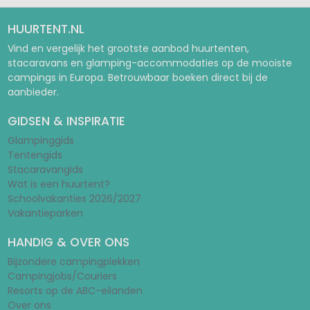
HUURTENT.NL
Vind en vergelijk het grootste aanbod huurtenten,
stacaravans en glamping-accommodaties op de mooiste
campings in Europa. Betrouwbaar boeken direct bij de
aanbieder.
GIDSEN & INSPIRATIE
Glampinggids
Tentengids
Stacaravangids
Wat is een huurtent?
Schoolvakanties 2026/2027
Vakantieparken
HANDIG & OVER ONS
Bijzondere campingplekken
Campingjobs/Couriers
Resorts op de ABC-eilanden
Over ons