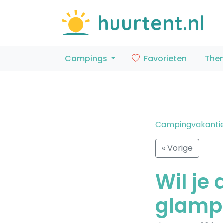
huurtent.nl
Campings
Favorieten
The
Campingvakanti
« Vorige
Wil je
glampi