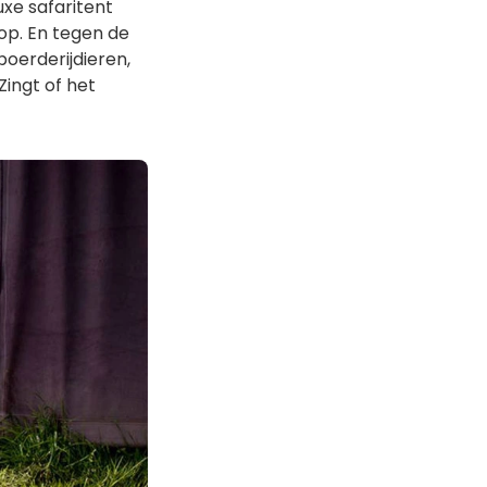
uxe safaritent
op. En tegen de
boerderijdieren,
ingt of het