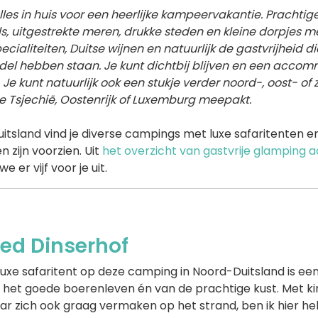
lles in huis voor een heerlijke kampeervakantie. Prachtig
, uitgestrekte meren, drukke steden en kleine dorpjes me
pecialiteiten, Duitse wijnen en natuurlijk de gastvrijheid 
del hebben staan. Je kunt dichtbij blijven en een accom
Je kunt natuurlijk ook een stukje verder noord-, oost- of 
e Tsjechië, Oostenrijk of Luxemburg meepakt.
itsland vind je diverse campings met luxe safaritenten e
 zijn voorzien. Uit
het overzicht van gastvrije glamping
e er vijf voor je uit.
ed Dinserhof
luxe safaritent op deze camping in Noord-Duitsland is e
 het goede boerenleven én van de prachtige kust. Met ki
aar zich ook graag vermaken op het strand, ben ik hier h