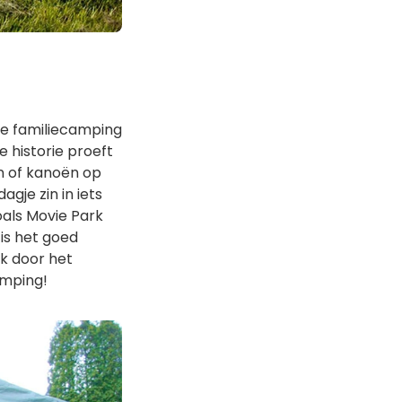
de familiecamping
 historie proeft
en of kanoën op
gje zin in iets
oals Movie Park
is het goed
ok door het
amping!