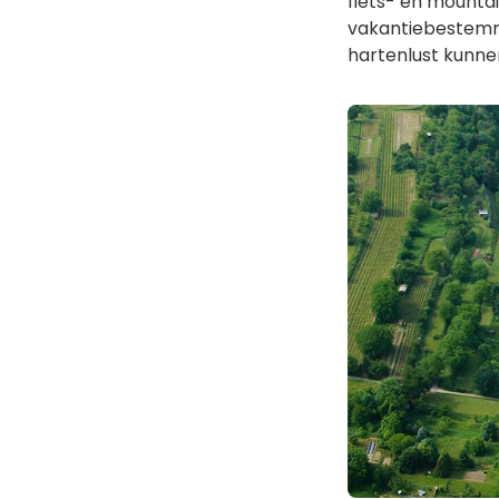
fiets- en mountai
vakantiebestemmin
hartenlust kunne