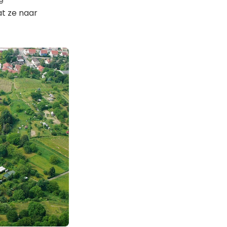
e
at ze naar