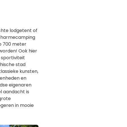
chte lodgetent of
e charmecamping
op 700 meter
 worden! Ook hier
sportiviteit
chische stad
klassieke kunsten,
egenheden en
dse eigenaren
l aandacht is
 grote
logeren in mooie