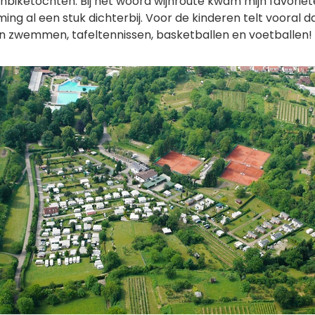
nbiketochten. Bij het woord wijnroute kwam mijn favoriet
g al een stuk dichterbij. Voor de kinderen telt vooral d
n zwemmen, tafeltennissen, basketballen en voetballen!