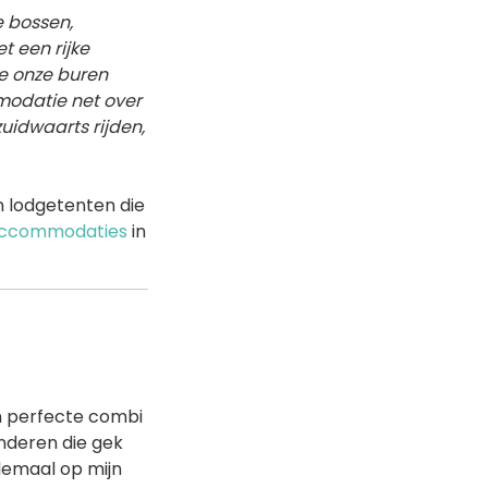
e bossen,
t een rijke
die onze buren
modatie net over
zuidwaarts rijden,
n lodgetenten die
 accommodaties
in
en perfecte combi
nderen die gek
elemaal op mijn