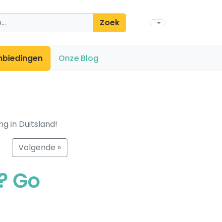
Zoek
nbiedingen
Onze Blog
ng in Duitsland!
Volgende »
n? Go