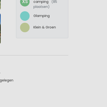
XS
camping
(85
plaatsen)
Glamping
Klein & Groen
r
 gelegen