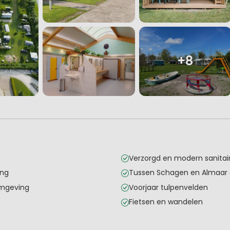
+8
Verzorgd en modern sanitai
ing
Tussen Schagen en Almaar
omgeving
Voorjaar tulpenvelden
Fietsen en wandelen
rten
aan
g
l elektrische auto