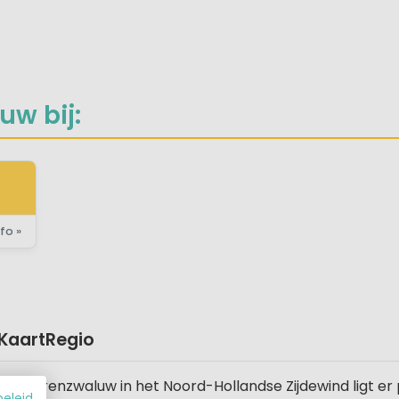
uw bij:
fo »
Kaart
Regio
 Boerenzwaluw in het Noord-Hollandse Zijdewind ligt er pr
beleid