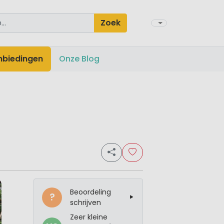
Zoek
nbiedingen
Onze Blog
Beoordeling
?
schrijven
Zeer kleine