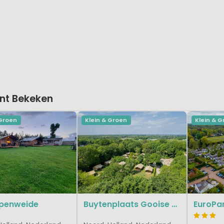
nt Bekeken
 Groen
Klein & Groen
Klein & 
lpenweide
Buytenplaats Gooise Heide
EuroPa