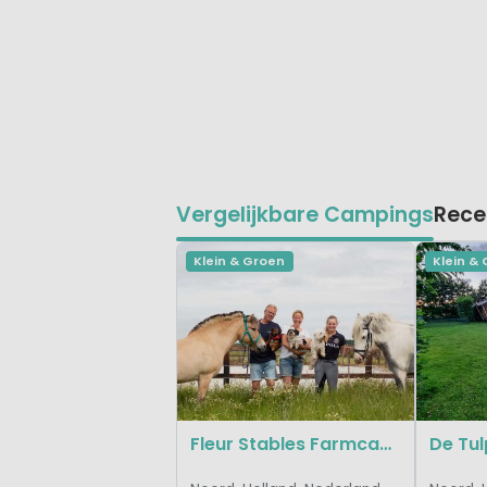
Vergelijkbare Campings
Rece
Klein & Groen
Klein &
Fleur Stables Farmcamps
De Tu