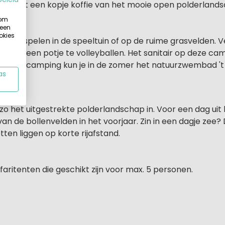
gens met een kopje koffie van het mooie open polderlan
 om
 een
okies
m te spelen in de speeltuin of op de ruime grasvelden. V
len of een potje te volleyballen. Het sanitair op deze camp
an de camping kun je in de zomer het natuurzwembad 't
as
ie
zo het uitgestrekte polderlandschap in. Voor een dag uit
an de bollenvelden in het voorjaar. Zin in een dagje zee
ten liggen op korte rijafstand.
faritenten die geschikt zijn voor max. 5 personen.