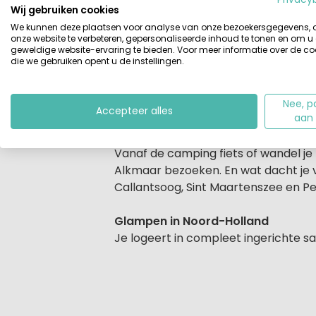
landelijke omgeving. Geniet 's mor
Wij gebruiken cookies
deze minicamping.
We kunnen deze plaatsen voor analyse van onze bezoekersgegevens,
onze website te verbeteren, gepersonaliseerde inhoud te tonen en om u
geweldige website-ervaring te bieden. Voor meer informatie over de co
Op de camping is er ruimte genoeg o
die we gebruiken opent u de instellingen.
om te tafeltennissen, te tafelvoetbal
netjes onderhouden. Op 650 meter v
Nee, p
Accepteer alles
aan
Wandelen, fietsen en strandvakant
Vanaf de camping fiets of wandel je 
Alkmaar bezoeken. En wat dacht je v
Callantsoog, Sint Maartenszee en Pet
Glampen in Noord-Holland
Je logeert in compleet ingerichte sa