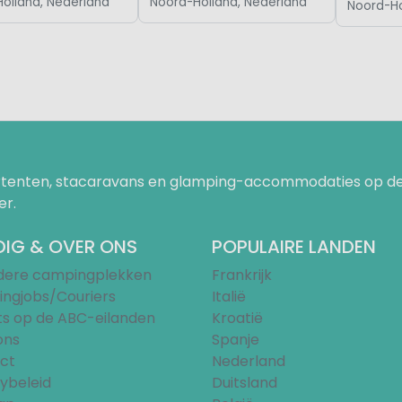
olland, Nederland
Noord-Holland, Nederland
Noord-Ho
uurtenten, stacaravans en glamping-accommodaties op de
er.
IG & OVER ONS
POPULAIRE LANDEN
ndere campingplekken
Frankrijk
ngjobs/Couriers
Italië
ts op de ABC-eilanden
Kroatië
ons
Spanje
ct
Nederland
ybeleid
Duitsland