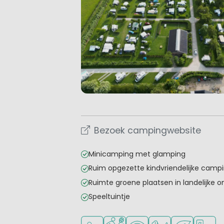
Bezoek campingwebsite
Minicamping met glamping
Ruim opgezette kindvriendelijke camp
Ruimte groene plaatsen in landelijke 
Speeltuintje
Aanbevolen voor jonge kinderen
Veel mogelijkheden om te spo
WiFi beschikbaar
Huisdieren toegest
Groene liggin
Laadpaa