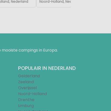
lland, Nederland
Noord-Holland, Nederland
 mooiste campings in Europa.
POPULAIR IN NEDERLAND
Gelderland
Zeeland
Overijssel
Noord-Holland
Drenthe
Limburg