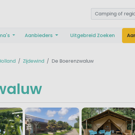
ma's
Aanbieders
Uitgebreid Zoeken
Aa
olland
Zijdewind
De Boerenzwaluw
waluw