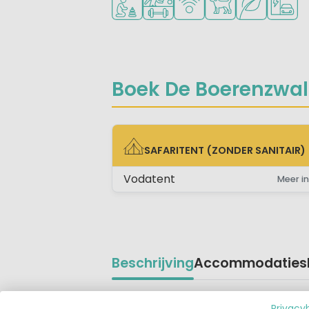
Boek De Boerenzwal
SAFARITENT (ZONDER SANITAIR)
SAFARITENT (ZONDER SANITAIR)
Vodatent
Meer in
Beschrijving
Accommodaties
Beschrijving
De kleinschalige glampingcamping de
Privacy