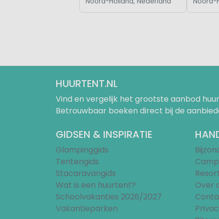
Noord-Holland, Nederland
Noord-H
HUURTENT.NL
Vind en vergelijk het grootste aanbod h
Betrouwbaar boeken direct bij de aanbied
GIDSEN & INSPIRATIE
HAND
Glampinggids
Bijzo
Tentengids
Campi
Stacaravangids
Resor
Wat is een huurtent?
Over 
Schoolvakanties 2026/2027
Conta
Vakantieparken
Privac