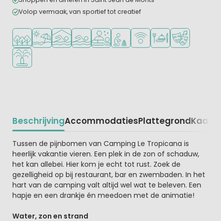
Volop vermaak, van sportief tot creatief
Ligt in een bosrijke omgeving
Ligt bij strand en zee
Overdekt zwembad
Openlucht zwembad
Wellnessfaciliteiten
Aanbevolen voor jonge kindere
WiFi beschikbaar
Restaurant of pizzer
Animatieprog
Waterspeeltuin
Beschrijving
Accommodaties
Plattegrond
Kaart
R
Beschrijving
Tussen de pijnbomen van Camping Le Tropicana is
heerlijk vakantie vieren. Een plek in de zon of schaduw,
het kan allebei. Hier kom je echt tot rust. Zoek de
gezelligheid op bij restaurant, bar en zwembaden. In het
hart van de camping valt altijd wel wat te beleven. Een
hapje en een drankje én meedoen met de animatie!
Water, zon en strand