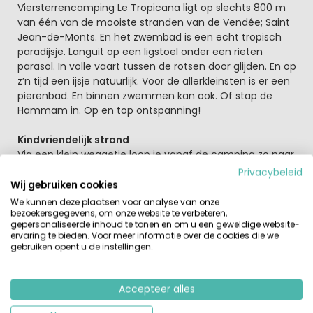
Viersterrencamping Le Tropicana ligt op slechts 800 m
van één van de mooiste stranden van de Vendée; Saint
Jean-de-Monts. En het zwembad is een echt tropisch
paradijsje. Languit op een ligstoel onder een rieten
parasol. In volle vaart tussen de rotsen door glijden. En op
z’n tijd een ijsje natuurlijk. Voor de allerkleinsten is er een
pierenbad. En binnen zwemmen kan ook. Of stap de
Hammam in. Op en top ontspanning!
Kindvriendelijk strand
Via een klein weggetje loop je vanaf de camping zo naar
het strand. Alle ruimte om heerlijk te ravotten in het
Privacybeleid
zand. Bouw een zandkasteel, ga lekker pootjebaden of
Wij gebruiken cookies
gewoon lekker zonnen. De zee is lang ondiep. Je hebt
We kunnen deze plaatsen voor analyse van onze
geen kind aan de kleintjes. Ze spelen op hun gemak in de
bezoekersgegevens, om onze website te verbeteren,
gepersonaliseerde inhoud te tonen en om u een geweldige website-
branding met emmertjes en schepjes.
ervaring te bieden. Voor meer informatie over de cookies die we
gebruiken opent u de instellingen.
Begin de dag de dag met kraakverse croissants. Een
beetje zon, een beetje schaduw. Tussen de bomen van
Camping Le Tropicana is het heerlijk relaxed. Daarna is
Accepteer alles
het tijd voor al het moois van de Vendée.