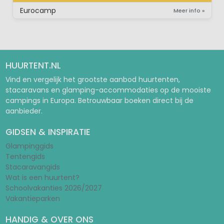
STACARAVAN
Eurocamp
Meer info »
HUURTENT.NL
Vind en vergelijk het grootste aanbod huurtenten,
stacaravans en glamping-accommodaties op de mooiste
campings in Europa. Betrouwbaar boeken direct bij de
aanbieder.
GIDSEN & INSPIRATIE
Glampinggids
Tentengids
Stacaravangids
Wat is een huurtent?
Schoolvakanties 2026/2027
Vakantieparken
HANDIG & OVER ONS