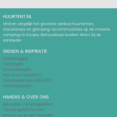
HUURTENT.NL
Vind en vergelijk het grootste aanbod huurtenten,
stacaravans en glamping-accommodaties op de mooiste
campings in Europa. Betrouwbaar boeken direct bij de
aanbieder.
GIDSEN & INSPIRATIE
Glampinggids
Tentengids
Stacaravangids
Wat is een huurtent?
Schoolvakanties 2026/2027
Vakantieparken
HANDIG & OVER ONS
Bijzondere campingplekken
Campingjobs/Couriers
Resorts op de ABC-eilanden