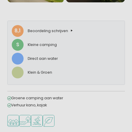
8,1
Beoordeling schrijven
S
Kleine camping
Direct aan water
Klein & Groen
Groene camping aan water
Verhuur kano, kajak
Ligt in een bosrijke omgeving
Ligt bij het water
Watersportfaciliteiten
Groene ligging