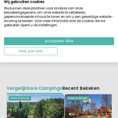
Wij gebruiken cookies
vakantie te starten. Vergeet je wandelschoenen niet.
We kunnen deze plaatsen voor analyse van onze
Vanaf de camping fiets je zo het grote fietsnetwerk op.
bezoekersgegevens, om onze website te verbeteren,
Verder is de ligging aan een ongerept deel van de rivier
gepersonaliseerde inhoud te tonen en om u een geweldige website-
de Ems natuurlijk geweldig.
ervaring te bieden. Voor meer informatie over de cookies die we
gebruiken opent u de instellingen.
Accepteer alles
Nee, pas aan
Vergelijkbare Campings
Recent Bekeken
Klein & Groen
Klein & Groen