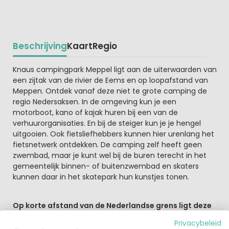
Beschrijving
Kaart
Regio
Beschrijving
Knaus campingpark Meppel ligt aan de uiterwaarden van
een zijtak van de rivier de Eems en op loopafstand van
Meppen. Ontdek vanaf deze niet te grote camping de
regio Nedersaksen. In de omgeving kun je een
motorboot, kano of kajak huren bij een van de
verhuurorganisaties. En bij de steiger kun je je hengel
uitgooien. Ook fietsliefhebbers kunnen hier urenlang het
fietsnetwerk ontdekken. De camping zelf heeft geen
zwembad, maar je kunt wel bij de buren terecht in het
gemeentelijk binnen- of buitenzwembad en skaters
kunnen daar in het skatepark hun kunstjes tonen.
Op korte afstand van de Nederlandse grens ligt deze
fijne Duitse camping
Privacybeleid
Je hoeft niet ver te rijden vanaf Nederland om je