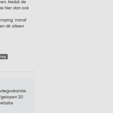
ven. Nadat de
ie hier dan ook
amping. Vanaf
n dit alleen
slag
vliegvakantie
afgelopen 20
website