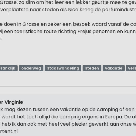
Grasse, zo slim om het leer een lekker geurtje mee te ge
h verplaatste naar steden als Nice kreeg de parfumindustr
e doen in Grasse en zeker een bezoek waard vanaf de c
 een toeristische route richting Frejus genomen en kunne
.
Frankrijk
onderweg
stadswandeling
steden
vakantie
ver
r Virginie
 ik mag kiezen tussen een vakantie op de camping of een 
 wordt het toch altijd die camping ergens in Europa. De 
r heb ik dan ook met heel veel plezier gewerkt aan onze 
rtent.nl