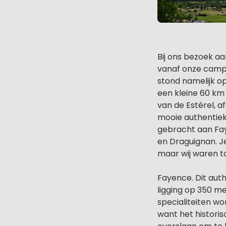
Bij ons bezoek a
vanaf onze campi
stond namelijk op
een kleine 60 k
van de Estérel, a
mooie authentiek
gebracht aan Fay
en Draguignan. J
maar wij waren t
Fayence. Dit aut
ligging op 350 m
specialiteiten w
want het historis