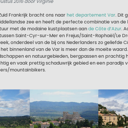
ustus 2016 door Virginie
uid Frankrijk bracht ons naar
het departement Var
. Dit 
Middellandse zee en heeft de perfecte combinatie van de l
ltuur met de modaine kustplaatsen aan
de Côte d’Azur
. A
tussen Saint-Cyr-sur-Mer en Frejus/Saint-Raphaël/Le Dr
reek, onderdeel van de bij ons Nederlanders zo geliefde 
ok het binnenland van de Var is meer dan de moeite waard. 
ndschappen en natuurgebieden, bergpassen en prachtig 
chtig en vaak prettig schaduwrijk gebied en een paradijs
sers/mountainbikers.