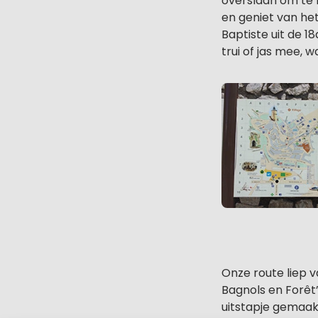
overslaan om te 
en geniet van he
Baptiste uit de 1
trui of jas mee, 
Onze route liep 
Bagnols en Forêt
uitstapje gemaakt