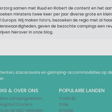
verzorg samen met Ruud en Robert de content en het aa
oeken minstens twee keer per jaar diverse grote en klei
l Europa. Wij maken foto’s, bezoeken de regio met al haa
ienswaardigheden, geven de bezochte campings een rev
rijven hierover in onze blog.
uurtenten, stacaravans en glamping-accommodaties op de
er.
IG & OVER ONS
POPULAIRE LANDEN
ndere campingplekken
Frankrijk
ngjobs/Couriers
Italië
ts op de ABC-eilanden
Kroatië