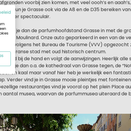
fgronden voorbij zien komen, met veel oooh’s en aaah’s, 
raard kun je Grasse ook via de A8 en de D35 bereiken van
beleid
ch minder spectaculair.
 om
 een
chap rijd je dan de parfumhoofdstand Grasse in met de gr
okies
ard en Moulinard. Onze auto geparkeerd in een van de ve
n vervolgens het Bureau de Tourisme (VVV) opgezocht zo
leuke Franse stad met oud historisch centrum.
as
egrond bij de hand en volgt de aanwijzingen. Heerlijk alle 
Zo kom je dan o.a. de kathedraal van Grasse tegen, de “N
sober en kaal maar vanaf hier heb je werkelijk een fantasti
. Verder vind je in Grasse mooie pleintjes met fonteinen
ezellige restaurantjes vind je vooral op het plein Place au
n aantal musea, waarvan de parfummusea uiteraard de be