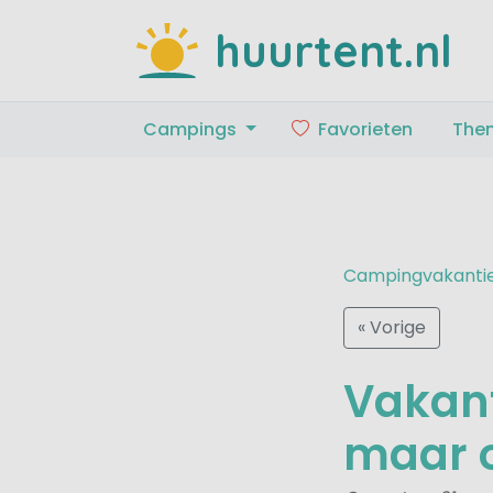
huurtent.nl
Campings
Favorieten
The
Campingvakanti
« Vorige
Vakant
maar o