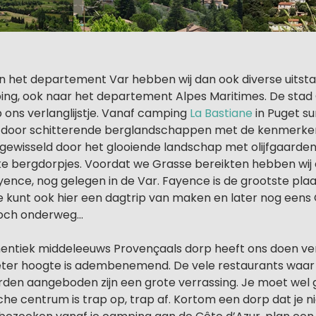
an het departement Var hebben wij dan ook diverse uits
ng, ook naar het departement Alpes Maritimes. De stad 
 ons verlanglijstje. Vanaf camping
La Bastiane
in Puget su
m door schitterende berglandschappen met de kenmerke
fgewisseld door het glooiende landschap met olijfgaarden
e bergdorpjes. Voordat we Grasse bereikten hebben wij
ence, nog gelegen in de Var. Fayence is de grootste pla
e kunt ook hier een dagtrip van maken en later nog een
och onderweg...
hentiek middeleeuws Provençaals dorp heeft ons doen ve
eter hoogte is adembenemend. De vele restaurants waar
orden aangeboden zijn een grote verrassing. Je moet wel 
che centrum is trap op, trap af. Kortom een dorp dat je n