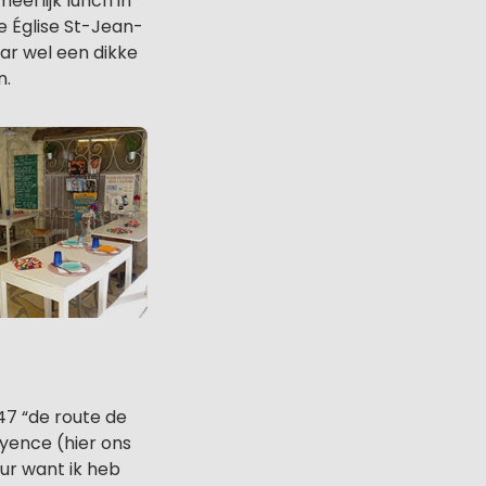
eerlijk lunch in
e Église St-Jean-
ar wel een dikke
n.
47 “de route de
yence (hier ons
ur want ik heb