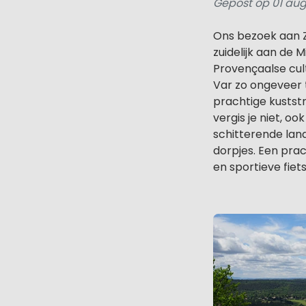
Gepost op 01 aug
Ons bezoek aan Z
zuidelijk aan de 
Provençaalse cu
Var zo ongeveer 
prachtige kustst
vergis je niet, o
schitterende la
dorpjes. Een pra
en sportieve fiet