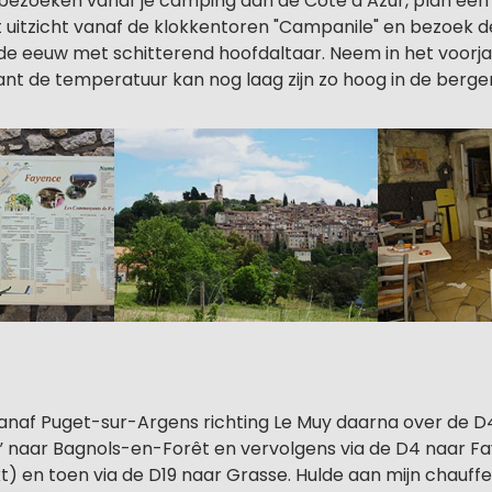
bezoeken vanaf je camping aan de Côte d’Azur, plan een h
t uitzicht vanaf de klokkentoren "Campanile" en bezoek d
8de eeuw met schitterend hoofdaltaar. Neem in het voorja
want de temperatuur kan nog laag zijn zo hoog in de berge
vanaf Puget-sur-Argens richting Le Muy daarna over de D
” naar Bagnols-en-Forêt en vervolgens via de D4 naar Fa
) en toen via de D19 naar Grasse. Hulde aan mijn chauffe