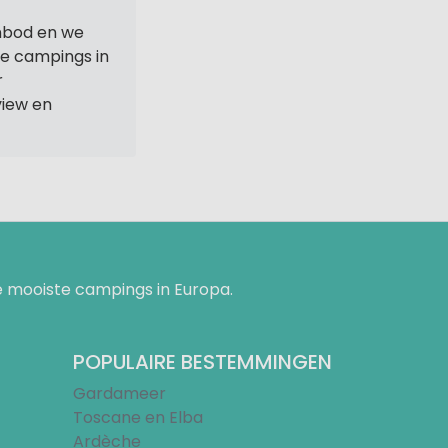
nbod en we
ne campings in
r
iew en
 mooiste campings in Europa.
POPULAIRE BESTEMMINGEN
Gardameer
Toscane en Elba
Ardèche