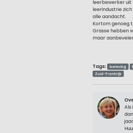
leerbewerker uit 
leerindustrie zic
alle aandacht.
Kortom genoeg t
Grasse hebben wij
maar aanbevelen
Tags:
beleving
Zuid-Frankrijk
Ove
Als
dan
jaa
Huu