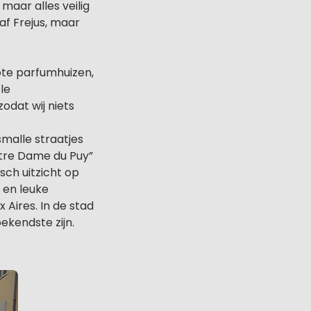
maar alles veilig
af Frejus, maar
ote parfumhuizen,
le
dat wij niets
smalle straatjes
otre Dame du Puy”
sch uitzicht op
 en leuke
x Aires. In de stad
kendste zijn.