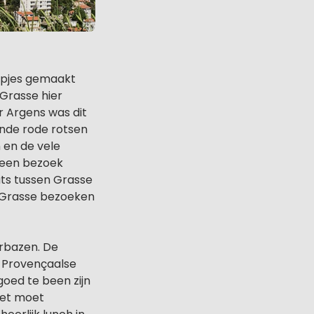
tapjes gemaakt
Grasse hier
r Argens was dit
nde rode rotsen
 en de vele
 een bezoek
ats tussen Grasse
s Grasse bezoeken
rbazen. De
 Provençaalse
goed te been zijn
iet moet