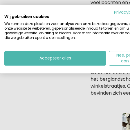
veel bochten en a
gepasseerd. Uite
Privacy
dan is de reis to
Wij gebruiken cookies
We kunnen deze plaatsen voor analyse van onze bezoekersgegevens,
onze website te verbeteren, gepersonaliseerde inhoud te tonen en om u
Vanuit dit lands
geweldige website-ervaring te bieden. Voor meer informatie over de co
Fragonard, Galim
die we gebruiken opent u de instellingen.
parkeergarages e
missen van deze 
Nee, p
Je neemt je platt
Accepteer alles
aan
en hoge huizen. 
uit de 12e eeuw, 
het berglandschap
winkelstraatjes. G
bevinden zich ee