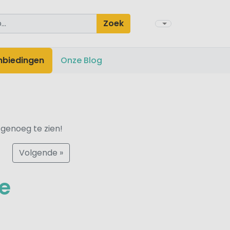
Zoek
nbiedingen
Onze Blog
 genoeg te zien!
Volgende »
ee