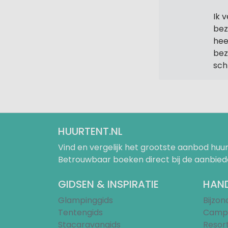
Ik 
bez
hee
bez
sch
HUURTENT.NL
Vind en vergelijk het grootste aanbod h
Betrouwbaar boeken direct bij de aanbied
GIDSEN & INSPIRATIE
HAND
Glampinggids
Bijzo
Tentengids
Campi
Stacaravangids
Resor