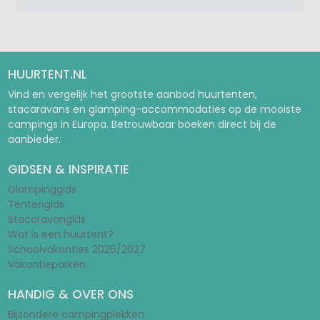
HUURTENT.NL
Vind en vergelijk het grootste aanbod huurtenten,
stacaravans en glamping-accommodaties op de mooiste
campings in Europa. Betrouwbaar boeken direct bij de
aanbieder.
GIDSEN & INSPIRATIE
Glampinggids
Tentengids
Stacaravangids
Wat is een huurtent?
Schoolvakanties 2026/2027
Vakantieparken
HANDIG & OVER ONS
Bijzondere campingplekken