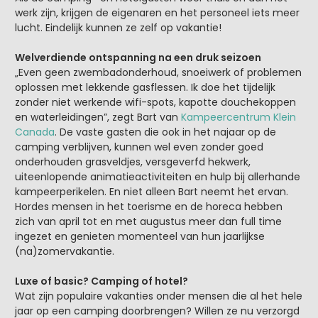
werk zijn, krijgen de eigenaren en het personeel iets meer
lucht. Eindelijk kunnen ze zelf op vakantie!
Welverdiende ontspanning na een druk seizoen
„Even geen zwembadonderhoud, snoeiwerk of problemen
oplossen met lekkende gasflessen. Ik doe het tijdelijk
zonder niet werkende wifi-spots, kapotte douchekoppen
en waterleidingen”, zegt Bart van
Kampeercentrum Klein
Canada
. De vaste gasten die ook in het najaar op de
camping verblijven, kunnen wel even zonder goed
onderhouden grasveldjes, versgeverfd hekwerk,
uiteenlopende animatieactiviteiten en hulp bij allerhande
kampeerperikelen. En niet alleen Bart neemt het ervan.
Hordes mensen in het toerisme en de horeca hebben
zich van april tot en met augustus meer dan full time
ingezet en genieten momenteel van hun jaarlijkse
(na)zomervakantie.
Luxe of basic? Camping of hotel?
Wat zijn populaire vakanties onder mensen die al het hele
jaar op een camping doorbrengen? Willen ze nu verzorgd