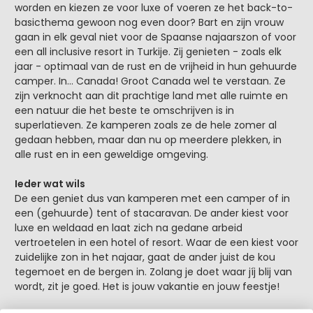
worden en kiezen ze voor luxe of voeren ze het back-to-
basicthema gewoon nog even door? Bart en zijn vrouw
gaan in elk geval niet voor de Spaanse najaarszon of voor
een all inclusive resort in Turkije. Zij genieten - zoals elk
jaar - optimaal van de rust en de vrijheid in hun gehuurde
camper. In… Canada! Groot Canada wel te verstaan. Ze
zijn verknocht aan dit prachtige land met alle ruimte en
een natuur die het beste te omschrijven is in
superlatieven. Ze kamperen zoals ze de hele zomer al
gedaan hebben, maar dan nu op meerdere plekken, in
alle rust en in een geweldige omgeving.
Ieder wat wils
De een geniet dus van kamperen met een camper of in
een (gehuurde) tent of stacaravan. De ander kiest voor
luxe en weldaad en laat zich na gedane arbeid
vertroetelen in een hotel of resort. Waar de een kiest voor
zuidelijke zon in het najaar, gaat de ander juist de kou
tegemoet en de bergen in. Zolang je doet waar jíj blij van
wordt, zit je goed. Het is jouw vakantie en jouw feestje!