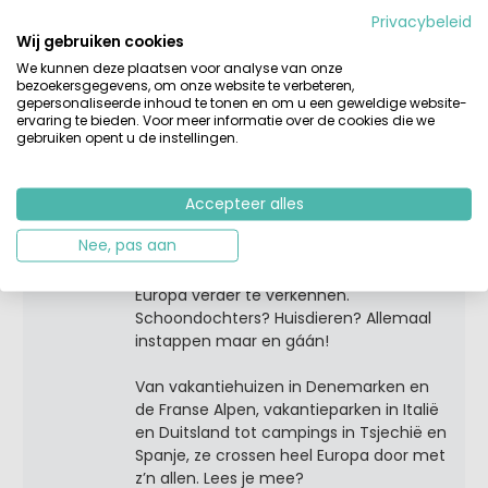
Privacybeleid
Wij gebruiken cookies
Tags:
beleving
vakantie
We kunnen deze plaatsen voor analyse van onze
bezoekersgegevens, om onze website te verbeteren,
gepersonaliseerde inhoud te tonen en om u een geweldige website-
ervaring te bieden. Voor meer informatie over de cookies die we
Over Femke
gebruiken opent u de instellingen.
Femke is moeder van drie pubers.
Samen met haar vriend en zijn twee
kinderen vormen ze een groot en
Accepteer alles
gezellig samengesteld gezin. Dat menig
Nee, pas aan
zomer - in twee auto’s en diverse
samenstellingen - op pad gaat om
Europa verder te verkennen.
Schoondochters? Huisdieren? Allemaal
instappen maar en gáán!
Van vakantiehuizen in Denemarken en
de Franse Alpen, vakantieparken in Italië
en Duitsland tot campings in Tsjechië en
Spanje, ze crossen heel Europa door met
z’n allen. Lees je mee?