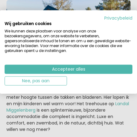
Privacybeleid
Wij gebruiken cookies
We kunnen deze plaatsen voor analyse van onze
bezoekersgegevens, om onze website te verbeteren,
gepersonaliseerde inhoud te tonen en om u een geweldige website-
ervaring te bieden. Voor meer informatie over de cookies die we
gebruiken opent u de instellingen.
Accepteer alles
- Huis hoog in de bomen
Nee, pas aan
Een glijbaan van ons terras naar beneden. Slapen op drie
meter hoogte tussen de takken en bladeren. Hier lopen ik
en mijn kinderen wel warm voor! Het treehouse op
Landal
Miggelenberg
is een splinternieuwe, bijzondere
accommodatie die compleet is ingericht. Luxe en
comfort, een zwembad, in de natuur, dichtbij huis. Wat
willen we nog meer?