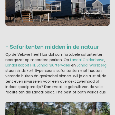
- Safaritenten midden in de natuur
Op de Veluwe heeft Landal comfortabele safaritenten
neergezet op meerdere parken. Op
Landal Coldenhove
,
Landal Rabbit Hill
,
Landal Sluftervallei
en
Landal Warsberg
staan sinds kort 6-persoons safaritenten met houten
veranda buiten én gaskachel binnen. Wil je de rust bij de
tent even inwisselen voor een overdekt zwembad of
indoor speelparadijs? Dan maak je gebruik van de vele
faciliteiten die Landal biedt. The best of both worlds dus.