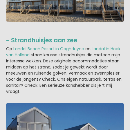
- Strandhuisjes aan zee
Op
Landal Beach Resort in Ooghduyne
en
Landal in Hoek
van Holland
staan knusse strandhuisjes die meteen mijn
interesse wekken. Deze originele accommodaties staan
midden op het strand, zodat je gewekt wordt door
meeuwen en ruisende golven. Vermaak en zwemplezier
voor de jongens? Check. Ons eigen natuurpark, terras en
sanitair? Check. Een serieuze kanshebber als je ’t mij
vraagt.