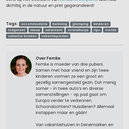
dichtbij, in de natuur en pret gegarandeerd!
Tags:
accommodatie
beleving
glamping
kinderen
lodgetent
nieuw
safaritent
strandhuisje
tips
trends
vakantie boeken
vakantieparken
Over Femke
Femke is moeder van drie pubers.
Samen met haar vriend en zijn twee
kinderen vormen ze een groot en
gezellig samengesteld gezin. Dat menig
zomer - in twee auto’s en diverse
samenstellingen - op pad gaat om
Europa verder te verkennen.
Schoondochters? Huisdieren? Allemaal
instappen maar en gáán!
Van vakantiehuizen in Denemarken en