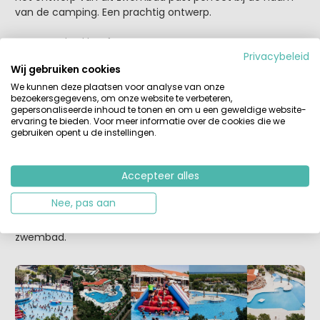
van de camping. Een prachtig ontwerp.
Het zwembad heeft:
Privacybeleid
- Buitenzwembad 2000m2
Wij gebruiken cookies
- Ligstoelen
- Gedeelte voor kinderen
We kunnen deze plaatsen voor analyse van onze
bezoekersgegevens, om onze website te verbeteren,
- Zonneterras
gepersonaliseerde inhoud te tonen en om u een geweldige website-
- Palmbomen en planten
ervaring te bieden. Voor meer informatie over de cookies die we
gebruiken opent u de instellingen.
Sfeer
Dit zwembad is bijzonder omdat het in de vorm van een
Accepteer alles
dolfijn is. Geheel in thema dus. Door de grootte en het
ruime oppervlakte kan de camping geregeld
Nee, pas aan
opblaasvulkanen, banden en andere spellen uitzetten.
Ruimte genoeg! Prachtig en efficient ontworpen
zwembad.