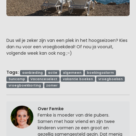
Dus wil je zeker zijn van een plek in het hoogseizoen? Kies
dan nu voor een vroegboekdeal! Of nou ja vooruit,
volgende week kan ook nog ;-)
Tags:
aanbieding
actie
algemeen
boekingsalarm
Suncamp
Vacanceselect
vakantie boeken
vroegboeken
vroegboekkorting
zomer
Over Femke
Femke is moeder van drie pubers.
Samen met haar vriend en zijn twee
kinderen vormen ze een groot en
gezellig samengesteld gezin. Dat menig