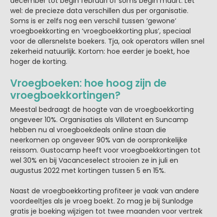
december tot begin februari of soms begin maart. Let
wel: de precieze data verschillen dus per organisatie.
Soms is er zelfs nog een verschil tussen ‘gewone’
vroegboekkorting en ‘vroegboekkorting plus’, speciaal
voor de allersnelste boekers. Tja, ook operators willen snel
zekerheid natuurlijk. Kortom: hoe eerder je boekt, hoe
hoger de korting.
Vroegboeken: hoe hoog zijn de
vroegboekkortingen?
Meestal bedraagt de hoogte van de vroegboekkorting
ongeveer 10%. Organisaties als Villatent en Suncamp
hebben nu al vroegboekdeals online staan die
neerkomen op ongeveer 90% van de oorspronkelijke
reissom. Gustocamp heeft voor vroegboekkortingen tot
wel 30% en bij Vacanceselect strooien ze in juli en
augustus 2022 met kortingen tussen 5 en 15%.
Naast de vroegboekkorting profiteer je vaak van andere
voordeeltjes als je vroeg boekt. Zo mag je bij Sunlodge
gratis je boeking wijzigen tot twee maanden voor vertrek