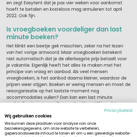
en zegt Easytent dat je pas vier weken voor aankomst
hoeft te betalen en kosteloos mag annuleren tot april
2022. Ook fijn.
Is vroegboeken voordeliger dan last
minute boeken?
Het klinkt een beetje gek misschien, zeker na het lezen
van het vorige antwoord. Maar vroegboeken betekent
niet automatisch dat je de allerlaagste prijs betaalt voor
je vakantie. Eigenlijk heeft het alles te maken met het
principe van vraag en aanbod. Als veel mensen
vroegboeken, is het aanbod daarna kleiner, waardoor de
prijzen weer stijgen. Boeken er weinig mensen en moet de
reisorganisatie op het laatste moment nog
accommodaties vullen? Dan kan een last minute
aanbieding ineens goedkoper uitpakken. Wil je echter
naar een populaire camping? Dan is de kans groot dat
Privacybeleid
Wij gebruiken cookies
vroegboeken loont!
We kunnen deze plaatsen voor analyse van onze
bezoekersgegevens, om onze website te verbeteren,
Vroegboeken: tot wanneer geldt de
gepersonaliseerde inhoud te tonen en om u een geweldige website-