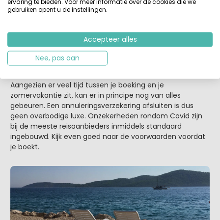
vroegboekkorting?
ervaring te bieden. Voor meer informatie over de cookies die we
gebruiken opent u de instellingen.
Zie vraag 1. De meeste vroegboekkortingen gelden tot
ergens in februari. Bij Vodatent is dit 1 februari 2022, maar
1 maart zien we ook regelmatig voorbij komen.
Accepteer alles
Moet ik nog ergens op letten als ik kies
Nee, pas aan
voor vroegboeken?
Aangezien er veel tijd tussen je boeking en je
zomervakantie zit, kan er in principe nog van alles
gebeuren. Een annuleringsverzekering afsluiten is dus
geen overbodige luxe. Onzekerheden rondom Covid zijn
bij de meeste reisaanbieders inmiddels standaard
ingebouwd. Kijk even goed naar de voorwaarden voordat
je boekt.