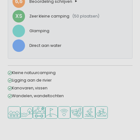
6,6
Beoordeling schrijven
XS
Zeer kleine camping
(50 plaatsen)
Glamping
Direct aan water
Kleine natuurcamping
Ligging aan de rivier
Kanovaren, vissen
Wandelen, wandeltochten
Ligt in een bosrijke omgeving
Ligt bij het water
Veel mogelijkheden om te sporten
Golfbaan in de buurt
WiFi beschikbaar
Animatieprogramma
Watersportfaciliteiten
Fietsverhuur