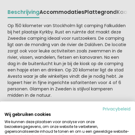
Beschrijving
Accommodaties
Plattegrond
Kaart
R
Beschrijving
Op 150 kilometer van Stockholm ligt camping Falkudden
bij het plaatsje Kyrkby. Rust en ruimte dat maakt deze
Zweedse camping ideaal voor rustzoekers. De camping
ligt aan de monding van de rivier de Dalälven. De locatie
zorgt ook voor leuke activiteiten zoals zwemmen in de
rivier, vissen, wandelen, fietsen en kanovaren. Na een
dag in de buitenlucht kun je bij de kiosk op de camping
een hapje eten en drinken. Op 20 kilometer ligt de stad
Avesta waar je alle winkeltjes vindt die je nodig hebt. Je
logeert hier in fijne ingerichte safaritenten voor 4 of 6
personen. Glampen in Zweden is stijlvol kamperen
midden in de natuur.
Wat is er zoal te doen in de omgeving van deze
Privacybeleid
Zweedse Camping Falkudden
Wij gebruiken cookies
Vergeet vooral je wandelschoenen en je hengel niet in te
We kunnen deze plaatsen voor analyse van onze
pakken. Er liggen mooie wandelroutes door het Nationale
bezoekersgegevens, om onze website te verbeteren,
gepersonaliseerde inhoud te tonen en om u een geweldige website-
Park Färnebofjärden. Ook kun je vanaf de camping 3