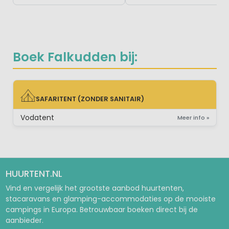
Boek Falkudden bij:
SAFARITENT (ZONDER SANITAIR)
SAFARITENT (ZONDER SANITAIR)
Vodatent
Meer info »
HUURTENT.NL
Vind en vergelijk het grootste aanbod huurtenten,
stacaravans en glamping-accommodaties op de mooiste
campings in Europa. Betrouwbaar boeken direct bij de
aanbieder.