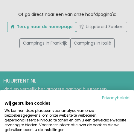
Of ga direct naar een van onze hoofdpagina's:
Terug naar de homepage
Uitgebreid Zoeken
Campings in Frankrijk
Campings in Italië
HUURTENT.NL
Vind en vergelijk het grootste aanbod huurtenten,
stacaravans en glamping-accommodaties op de mooiste
Privacybeleid
campings in Europa. Betrouwbaar boeken direct bij de
Wij gebruiken cookies
aanbieder.
We kunnen deze plaatsen voor analyse van onze
bezoekersgegevens, om onze website te verbeteren,
GIDSEN & INSPIRATIE
gepersonaliseerde inhoud te tonen en om u een geweldige website-
ervaring te bieden. Voor meer informatie over de cookies die we
Glampinggids
gebruiken opent u de instellingen.