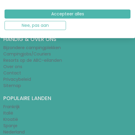
Tentengids
Stacaravangids
Wat is een huurtent?
Accepteer alles
Schoolvakanties 2026/2027
Nee, pas aan
Vakantieparken
HANDIG & OVER ONS
Bijzondere campingplekken
Campingjobs/Couriers
Resorts op de ABC-eilanden
Over ons
Contact
Privacybeleid
Sitemap
POPULAIRE LANDEN
Frankrijk
Italië
Kroatië
Spanje
Nederland