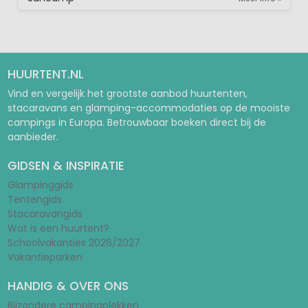
HUURTENT.NL
Vind en vergelijk het grootste aanbod huurtenten,
stacaravans en glamping-accommodaties op de mooiste
campings in Europa. Betrouwbaar boeken direct bij de
aanbieder.
GIDSEN & INSPIRATIE
Glampinggids
Tentengids
Stacaravangids
Wat is een huurtent?
Schoolvakanties 2026/2027
Vakantieparken
HANDIG & OVER ONS
Bijzondere campingplekken