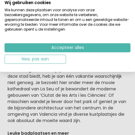
eens voor elke leeftijdscategorie een kinderclub. Hier
Wij gebruiken cookies
maken de kinderen nieuwe vrienden terwijl ze samen
We kunnen deze plaatsen voor analyse van onze
leuke activiteiten ondernemen. Voor de wat oudere
bezoekersgegevens, om onze website te verbeteren,
kinderen zijn er sporttoernooien of zoektochten
gepersonaliseerde inhoud te tonen en om u een geweldige website-
ervaring te bieden. Voor meer informatie over de cookies die we
georganiseerd. Tieners kunnen met zijn allen uitstapjes
gebruiken opent u de instellingen.
naar het strand maken. En heb je trek na een dag strand
dan zet je de barbecue aan of eet je een Spaanse
maaltijd in het restaurant.
Accepteer alles
Valencia mag niet ontbreken op je bucketlist
Nee, pas aan
Dat deze camping op zo’n 20 kilometer afstand van
Valencia ligt, is natuurlijk perfect. Met al het moois dat
deze stad biedt, heb je aan één vakantie waarschijnlijk
niet genoeg. Je bezoekt hier onder meer de mooie
kathedraal van La Seu of je bewondert de moderne
gebouwen van ‘Ciutat de les Arts i les Ciències’. Of
misschien wandel je liever door het park of geniet je van
de bijzondere architectuur van het centrum. In de
omgeving van Valencia vind je diverse kustplaatsjes die
ook absoluut de moeite waard zijn.
Leuke badplaatsen en meer