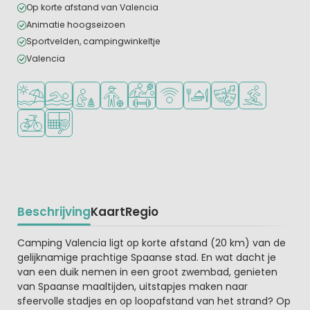
Op korte afstand van Valencia
Animatie hoogseizoen
Sportvelden, campingwinkeltje
Valencia
Ligt bij strand en zee
Openlucht zwembad
Aanbevolen voor jonge kinderen
Aanbevolen voor tieners
Veel mogelijkheden om te sporten
WiFi beschikbaar
Restaurant of pizzeria
Animatieprogramm
Watersportfaci
Fietsverhuur
Padelbaan
Beschrijving
Kaart
Regio
Beschrijving
Camping Valencia ligt op korte afstand (20 km) van de
gelijknamige prachtige Spaanse stad. En wat dacht je
van een duik nemen in een groot zwembad, genieten
van Spaanse maaltijden, uitstapjes maken naar
sfeervolle stadjes en op loopafstand van het strand? Op