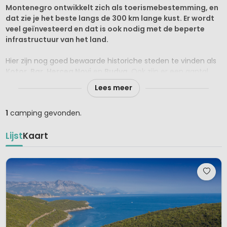
Montenegro ontwikkelt zich als toerismebestemming, en
dat zie je het beste langs de 300 km lange kust. Er wordt
veel geïnvesteerd en dat is ook nodig met de beperte
infrastructuur van het land.
Hier zijn nog goed bewaarde historiche steden te vinden als
Kotor
,
Bar
,
Herceg Novi
en
Budva
. Ook zijn er een aantal
mooie nationale parken als
Bogradska Gora
, met haar
Lees meer
kenmerkende oerwoud met bomen van meer dan 500 jaar
oud, en
Skadarsko Jezero
,
Prokletije
en het
Durmitor
en
1
camping gevonden.
Lovcen
park.
Lijst
Kaart
Actieve vakantiegangers kunnen wandelen, klimmen en
raften op vele verschillende plekken, zoals de
Tara ravijn
en
het
Durmitor park
.