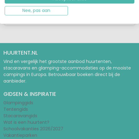
fijne nieuwe lodgetenten met eigen badkamer en deze zijn verder
Nee, pas aan
compleet i...
Bekijk details
Bekijk 1 aanbieders
HUURTENT.NL
Vind en vergelijk het grootste aanbod huurtenten,
stacaravans en glamping-accommodaties op de mooiste
campings in Europa. Betrouwbaar boeken direct bij de
aanbieder.
GIDSEN & INSPIRATIE
Glampinggids
Tentengids
Stacaravangids
Wat is een huurtent?
Schoolvakanties 2026/2027
Vakantieparken