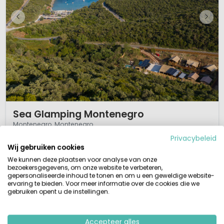
1 / 12
Sea Glamping Montenegro
Montenegro, Montenegro
Privacybeleid
XS
Klein & Groen
Buitenzwembad
Aan zee
Wij gebruiken cookies
Glamping paradijs in Montenegro
We kunnen deze plaatsen voor analyse van onze
Op 250 meter van strand
bezoekersgegevens, om onze website te verbeteren,
Restaurant/snackbar op vakantiecomplex
gepersonaliseerde inhoud te tonen en om u een geweldige website-
Zwembad
ervaring te bieden. Voor meer informatie over de cookies die we
gebruiken opent u de instellingen.
Een campingparadijsje in Montenegro dat kun je Sea Glamping
Montenegro wel noemen. De ligging van dit kleinschalig vakantiedomein,
op 250 meter van een klein intiem strandje, en op korte afstand van de
Accepteer alles
kustplaatsen Budva en Tivat, maken dit een toplocatie. Je logeert hier in