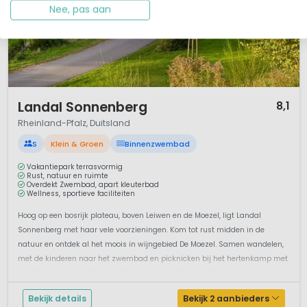
Nee, pas aan
1 / 11
Landal Sonnenberg
8,1
Rheinland-Pfalz, Duitsland
S
Klein & Groen
Binnenzwembad
Vakantiepark terrasvormig
Rust, natuur en ruimte
Overdekt Zwembad, apart kleuterbad
Wellness, sportieve faciliteiten
Hoog op een bosrijk plateau, boven Leiwen en de Moezel, ligt Landal
Sonnenberg met haar vele voorzieningen. Kom tot rust midden in de
natuur en ontdek al het moois in wijngebied De Moezel. Samen wandelen,
met de kinderen naar het zwembad en picknicken bij het hertenkamp met
uitzicht over het dal. Landal Sonnenberg heeft mooi afgebakende
kampeerplaa...
Bekijk details
Bekijk 2 aanbieders