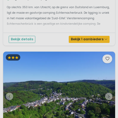
Op slechts 350 km. van Utrecht, op de grens van Duitsland en Luxemburg,
ligt de mooie en gastvrije camping Echternacherbruck. De ligging is uniek
in het mooie vakantiegebied de 'Zuid-Eifel'. Viersterrencamping
Echternacherbrück is een gezellige en kindvriendelijke camping. De
camping grenst direct aan de rivier de Sûre. en heeft goede voorzieninge...
Bekijk details
Bekijk 1 aanbieders