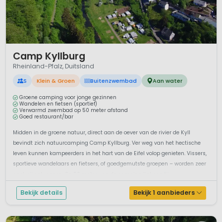
1 / 9
Camp Kyllburg
Rheinland-Pfalz, Duitsland
S
Klein & Groen
Buitenzwembad
Aan water
Groene camping voor jonge gezinnen
Wandelen en fietsen (sportief)
Verwarmd zwembad op 50 meter afstand
Goed restaurant/bar
Midden in de groene natuur, direct aan de oever van de rivier de Kyll
bevindt zich natuurcamping Camp Kyllburg. Ver weg van het hectische
leven kunnen kampeerders in het hart van de Eifel volop genieten. Vissers,
sportieve wandelaars en fietsers, of goedgemutste groepen – worden zeer
gastvrij ontvangen. Op 50 meter van de camping ligt een fij...
Bekijk details
Bekijk 1 aanbieders