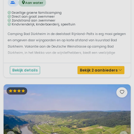
L
Aan water
Gezellige groene familicamping
Direct aan groot zwemmeer
Zandstrand aan zwemmeer
Kindvriendelijk, kinderboerderij, speeltuin
Camping Bad Dürkheim in de deelstaat Rijnland-Palts is erg mooi gelegen
en omgeven door wijngaarden en op korte afstand van kuurstad Bad
Dürkheim. Vakantie aan de Deutsche Weinstrasse op camping Bad
Dürkheim, in het Mekka van de wijnliefhebbers, biedt een veelzijdige
vakantie. Spetteren in het meer en daarna relaxen op het strandBij ...
Bekijk details
Bekijk 2 aanbieders