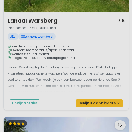
1 / 10
Landal Warsberg
7,8
Rheinland-Pfalz, Duitsland
L
Binnenzwembad
Familiecamping in glooiend landschap
Overdekt zwemparadijs/apart kinderbad
Wellness: sauna, jacuzzi
Hoogseizoen leuk activiteitenprogramma
Landal Warsberg ligt bij Saarburg in de regio Rheinland-Pfalz. Er liggen
kilometers natuur op je te wachten. Wandelend, per fiets of per auto is er
veel te ontdekken. Wat dacht je van een boottocht over de rivier de Saar?
Geniet jij van rust en natuur dan is deze keuze perfect. In het hoogseizoen
is er overigens ook genoeg te beleven. Er zijn versp...
Bekijk details
Bekijk 3 aanbieders