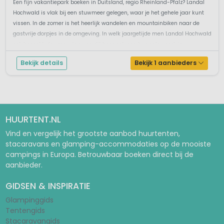
Een fijn vakantiepark boeken in Duitsland, regio Rheinland-Pfalz? Landal
Hochwald is vlak bij een stuwmeer gelegen, waar je het gehele jaar kunt
vissen. In de zomer is het heerlijk wandelen en mountainbiken naar de
gastvrije dorpjes in de omgeving. In welk jaargetijde men Landal Hochwald
ook bezoekt, de omgeving van dit hooggelegen bungalowpark in ...
Bekijk details
Bekijk 1 aanbieders
HUURTENT.NL
Vind en vergelijk het grootste aanbod huurtenten,
stacaravans en glamping-accommodaties op de mooiste
campings in Europa. Betrouwbaar boeken direct bij de
aanbieder.
GIDSEN & INSPIRATIE
Glampinggids
Tentengids
Stacaravangids