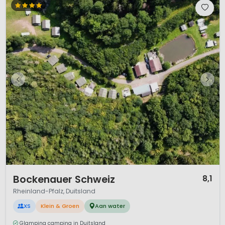
1 / 12
Bockenauer Schweiz
8,1
Rheinland-Pfalz, Duitsland
XS
Klein & Groen
Aan water
Glamping camping in Duitsland