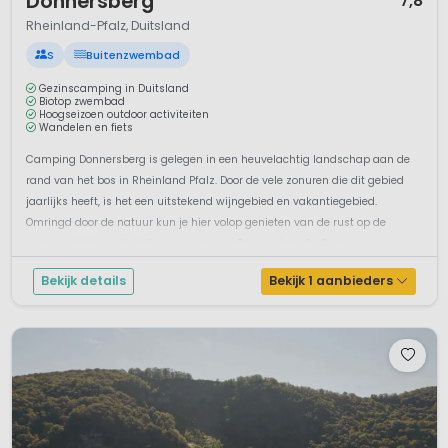
Donnersberg
7,8
Rheinland-Pfalz, Duitsland
S
Buitenzwembad
Gezinscamping in Duitsland
Biotop zwembad
Hoogseizoen outdoor activiteiten
Wandelen en fiets
Camping Donnersberg is gelegen in een heuvelachtig landschap aan de
rand van het bos in Rheinland Pfalz. Door de vele zonuren die dit gebied
jaarlijks heeft, is het een uitstekend wijngebied en vakantiegebied.
Omringd door de natuur kun je hier volop genieten van de rust op de
camping.Volop activiteiten op camping DonnersbergOp Camping
Donnersberg ...
Bekijk details
Bekijk 1 aanbieders