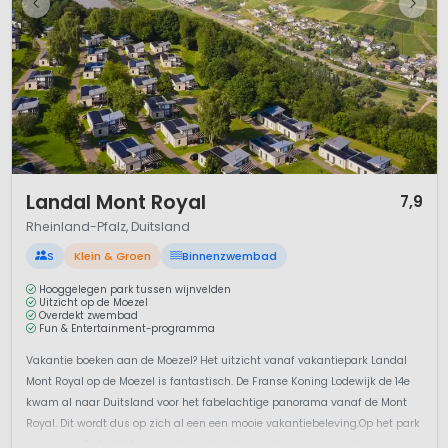
1 / 8
Landal Mont Royal
7,9
Rheinland-Pfalz, Duitsland
S
Klein & Groen
Binnenzwembad
Hooggelegen park tussen wijnvelden
Uitzicht op de Moezel
Overdekt zwembad
Fun & Entertainment-programma
Vakantie boeken aan de Moezel? Het uitzicht vanaf vakantiepark Landal
Mont Royal op de Moezel is fantastisch. De Franse Koning Lodewijk de 14e
kwam al naar Duitsland voor het fabelachtige panorama vanaf de Mont
Royal. Dit wordt dus op zich al een een mooie vakantiebeleving.Op het park
is er voor alle leeftijden een afwisselend recreatieprogramma. V...