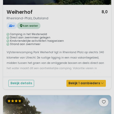
1 / 7
Weiherhof
8,0
Rheinland-Pfalz, Duitsland
M
Aan water
Camping in het Westerwald
Direct aan zwemmeer gelegen
Kindvriendelijke activiteiten hoogseizoen
Strand aan zwemmeer
Vijfsterrencamping Park Weiherhof ligt in Rheinland Pfalz op slechts 340
kilometer van Utrecht. De rustige ligging in een mooi vakantiegebied,
midden tussen het groen van de omliggende bossen en deels direct aan
het water maakt dit een aantrekkelijke camping. Vakantie vieren in
Duitsland vanaf deze gastvrije camping is zeker aan te bevelen. Behalve...
Bekijk details
Bekijk 1 aanbieders