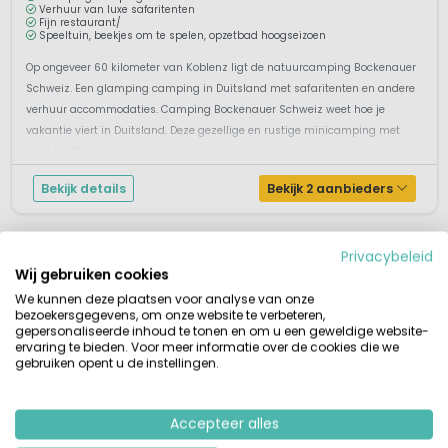
Verhuur van luxe safaritenten
Fijn restaurant/
Speeltuin, beekjes om te spelen, opzetbad hoogseizoen
Op ongeveer 60 kilometer van Koblenz ligt de natuurcamping Bockenauer
Schweiz. Een glamping camping in Duitsland met safaritenten en andere
verhuur accommodaties. Camping Bockenauer Schweiz weet hoe je
vakantie viert in Duitsland. Deze gezellige en rustige minicamping met
slechts 60 ruime kampeerplaatsen ligt midden in het groene hart van
Rheinland...
Bekijk details
Bekijk 2 aanbieders
Privacybeleid
Wij gebruiken cookies
We kunnen deze plaatsen voor analyse van onze
bezoekersgegevens, om onze website te verbeteren,
gepersonaliseerde inhoud te tonen en om u een geweldige website-
ervaring te bieden. Voor meer informatie over de cookies die we
gebruiken opent u de instellingen.
Accepteer alles