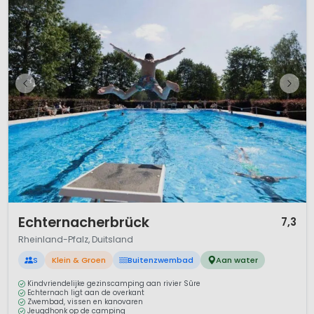
1 / 12
Echternacherbrück
7,3
Rheinland-Pfalz, Duitsland
S
Klein & Groen
Buitenzwembad
Aan water
Kindvriendelijke gezinscamping aan rivier Sûre
Echternach ligt aan de overkant
Zwembad, vissen en kanovaren
Jeugdhonk op de camping