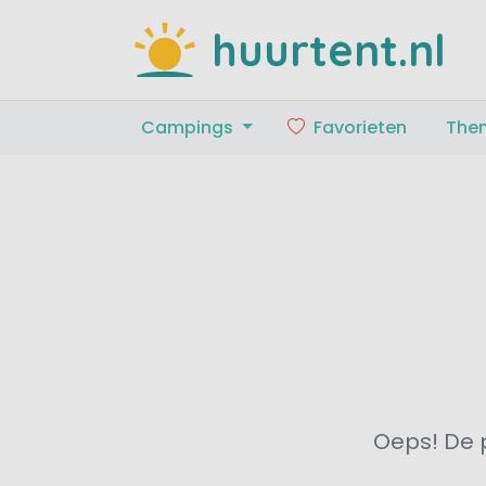
huurtent.nl
Campings
Favorieten
The
Oeps! De p